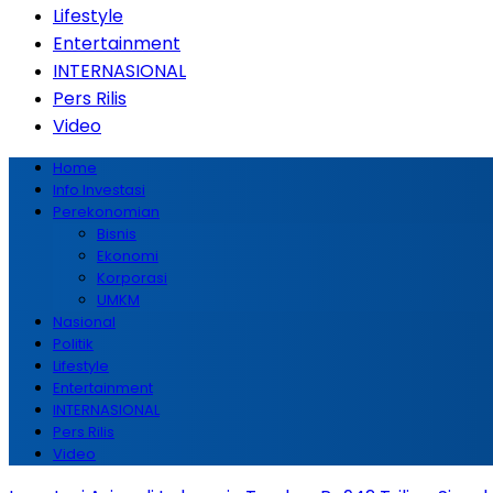
Lifestyle
Entertainment
INTERNASIONAL
Pers Rilis
Video
Home
Info Investasi
Perekonomian
Bisnis
Ekonomi
Korporasi
UMKM
Nasional
Politik
Lifestyle
Entertainment
INTERNASIONAL
Pers Rilis
Video