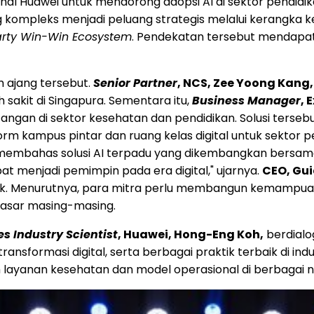
onal Huawei untuk mendorong adopsi AI di sektor pendid
ompleks menjadi peluang strategis melalui kerangka k
Party Win-Win Ecosystem
. Pendekatan tersebut mendapat
m ajang tersebut.
Senior Partner
, NCS, Zee Yoong Kang,
sakit di Singapura. Sementara itu,
Business Manager
, 
angan di sektor kesehatan dan pendidikan. Solusi ter
orm kampus pintar dan ruang kelas digital untuk sektor p
 membahas solusi AI terpadu yang dikembangkan bersama 
at menjadi pemimpin pada era digital," ujarnya.
CEO, Gui
ik. Menurutnya, para mitra perlu membangun kemampuan k
asar masing-masing.
es Industry Scientist
, Huawei, Hong-Eng Koh,
berdial
transformasi digital, serta berbagai praktik terbaik di in
layanan kesehatan dan model operasional di berbagai neg