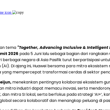
gan tema
"Together, Advancing Inclusive & Intelligen
mmit 2026
pada 5 Juni lalu sebagai bagian dari rangkaian
ri berbagai negara di Asia Pasifik turut berpartisipasi 
(AI). Di ajang ini, Huawei bersama para mitra ekosiste
a yang mempercepat transformasi cerdas di sektor pend
eijun,
menekankan pentingnya kolaborasi ekosistem gun
ian mitra industri dapat memacu inovasi, serta mendorong
an mitra SI lokal, serta berfokus pada strategi ‘AI+’, k
global secara kolaboratif dan menangkap peluang di pasa