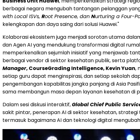
Business Unit Huawei
, memperkenalkan strategi regi
berbagai negara mengubah tantangan pelanggan yang k
with Local ISVs,
R
oot Presence, dan
N
urturing a Four-
kelengkapan dan daya saing dari solusi Huawei."
Kolaborasi ekosistem juga menjadi sorotan utama dala
dan Agen AI yang mendukung transformasi digital rumah 
memperkenalkan sejumlah inisiatif yang menjawab tant
berbagai vendor di sektor kesehatan publik, serta platf
Manager
, CourseGrading Intelligence, Kevin Yuan
,
setiap guru dapat menginspirasi, dan setiap sekolah dap
pengembangan kapabilitas jangka panjang di Asia Pasif
sama membangun masa depan layanan kesehatan di p
Dalam sesi diskusi interaktif,
Global Chief Public Servic
sakit pintar, penerapan AI di sektor kesehatan, strategi 
termasuk bagaimana AI dan teknologi digital mengubah 