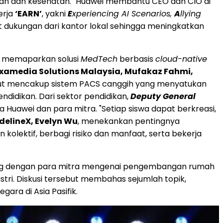
ikan dan kesehatan. "Huawei membantu CEO dan CIO di
erja
‘EARN’
, yakni
E
xperiencing AI Scenarios,
A
llying
 dukungan dari kantor lokal sehingga meningkatkan
memaparkan solusi
MedTech
berbasis
cloud-native
Examedia Solutions Malaysia, Mufakaz Fahmi,
sebut mencakup sistem PACS canggih yang menyatukan
endidikan. Dari sektor pendidikan,
Deputy General
Huawei dan para mitra. "Setiap siswa dapat berkreasi,
delineX, Evelyn Wu
, menekankan pentingnya
olektif, berbagi risiko dan manfaat, serta bekerja
og dengan para mitra mengenai pengembangan rumah
dustri. Diskusi tersebut membahas sejumlah topik,
ara di Asia Pasifik.