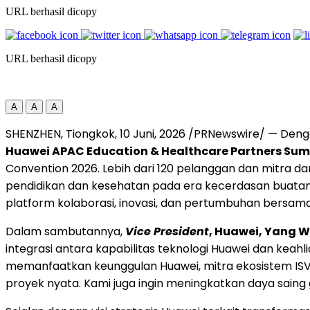
URL berhasil dicopy
URL berhasil dicopy
A
A
A
SHENZHEN, Tiongkok
,
10 Juni, 2026
/PRNewswire/ — Den
Huawei APAC Education & Healthcare Partners Su
Convention 2026. Lebih dari 120 pelanggan dan mitra da
pendidikan dan kesehatan pada era kecerdasan buatan 
platform kolaborasi, inovasi, dan pertumbuhan bersam
Dalam sambutannya,
Vice President
, Huawei, Yang W
integrasi antara kapabilitas teknologi Huawei dan keahl
memanfaatkan keunggulan Huawei, mitra ekosistem ISV, d
proyek nyata. Kami juga ingin meningkatkan daya saing 