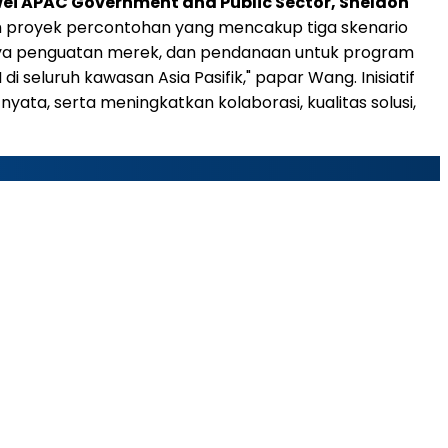
wei APAC Government and Public Sector, Sheldon
 proyek percontohan yang mencakup tiga skenario
 daya penguatan merek, dan pendanaan untuk program
eluruh kawasan Asia Pasifik," papar Wang. Inisiatif
yata, serta meningkatkan kolaborasi, kualitas solusi,