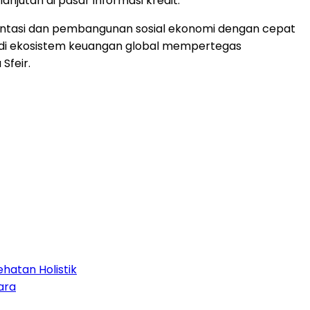
jutan di pasar informasi kredit.
mentasi dan pembangunan sosial ekonomi dengan cepat
sil di ekosistem keuangan global mempertegas
Sfeir.
hatan Holistik
ara