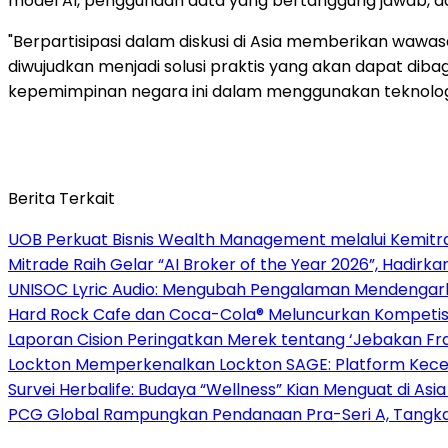
model AI, penggunaan data yang bertanggung jawab, dan 
"Berpartisipasi dalam diskusi di Asia memberikan wa
diwujudkan menjadi solusi praktis yang akan dapat diba
kepemimpinan negara ini dalam menggunakan teknologi
Berita Terkait
UOB Perkuat Bisnis Wealth Management melalui Kemitraan
Mitrade Raih Gelar “AI Broker of the Year 2026”, Hadirka
UNISOC Lyric Audio: Mengubah Pengalaman Mendengar
Hard Rock Cafe dan Coca-Cola® Meluncurkan Kompetisi 
Laporan Cision Peringatkan Merek tentang ‘Jebakan F
Lockton Memperkenalkan Lockton SAGE: Platform Kecer
Survei Herbalife: Budaya “Wellness” Kian Menguat di Asi
PCG Global Rampungkan Pendanaan Pra-Seri A, Tangkap