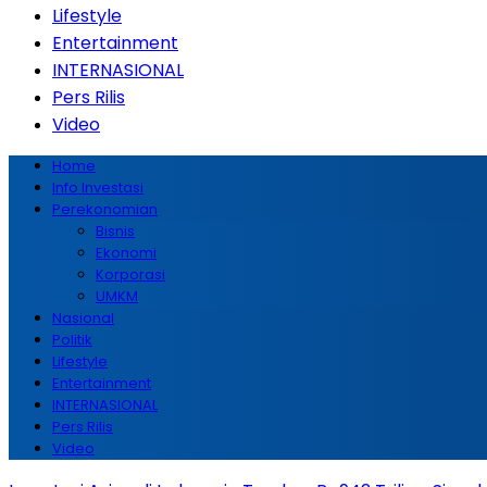
Lifestyle
Entertainment
INTERNASIONAL
Pers Rilis
Video
Home
Info Investasi
Perekonomian
Bisnis
Ekonomi
Korporasi
UMKM
Nasional
Politik
Lifestyle
Entertainment
INTERNASIONAL
Pers Rilis
Video