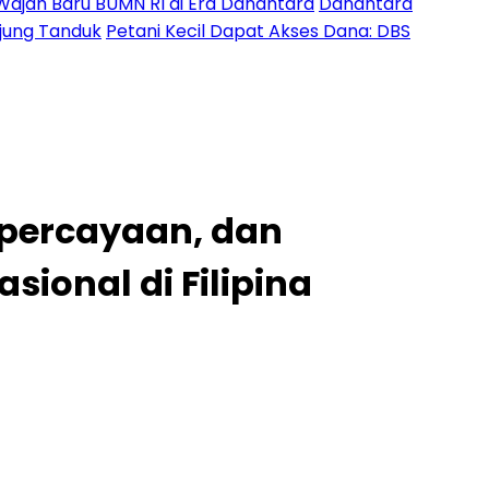
Wajah Baru BUMN RI di Era Danantara
Danantara
Ujung Tanduk
Petani Kecil Dapat Akses Dana: DBS
epercayaan, dan
sional di Filipina