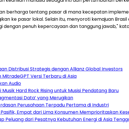
keahlian manusia sebagai inti dari pertumbuhan berkelan
wasan berharga tentang pasar di mana kecepatan imple
gikan ke pasar lokal. Selain itu, menyoroti kemajuan Bra
 dengan penuh kepercayaan dan tanggung jawab," kata 
 Distribusi Strategis dengan Allianz Global Investors
n MitradeGPT Versi Terbaru di Asia
kan Audio
Musik Hard Rock Rising untuk Musisi Pendatang Baru
ragmentasi Data’ yang Merugikan
dasan Perusahaan Terpadu Pertama di Industri
a Pasifik, Empat dari Lima Konsumen Memprioritaskan Kese
 Peluang dari Pesatnya Kebutuhan Energi di Asia Tengg