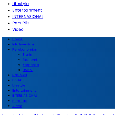
Lifestyle
Entertainment
INTERNASIONAL
Pers Rilis
Video
Home
Info Investasi
Perekonomian
Bisnis
Ekonomi
Korporasi
UMKM
Nasional
Politik
Lifestyle
Entertainment
INTERNASIONAL
Pers Rilis
Video