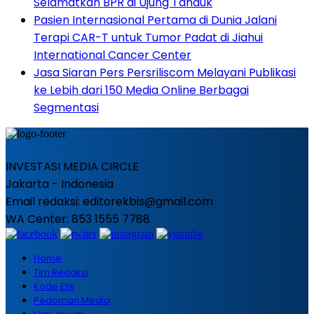
Selamatkan BPR di Ujung Tanduk
Pasien Internasional Pertama di Dunia Jalani
Terapi CAR-T untuk Tumor Padat di Jiahui
International Cancer Center
Jasa Siaran Pers Persriliscom Melayani Publikasi
ke Lebih dari 150 Media Online Berbagai
Segmentasi
INVESTASI MEDIA CIRCLE
Jakarta - Indonesia
Email redaksi: editorekbis@gmail.com
WA Center: 853 1555 7788
Home
Tim Redaksi
Kode Etik
Pedoman Media