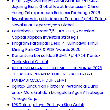
HIPMI Jaya dan HIPMI Jakarta Timur Perkuat
Jejaring Bisnis Global lewat Indonesia – China
Young Entrepreneurs Business Exchange 2026
Investasi Asing di Indonesia Tembus Rp942 Triliun,
Sinyal Kuat Kepercayaan Global
Patimban Ditarget 7,5 Juta TEUs, Agoeslan
Capital Siapkan Investasi Strategis
Program Partisipasi Desa PT Sumbawa Timur
Mining Raih CSR & PDB Awards 2025
Danantara Konsolidasi BUMN Rp14.724 T untuk
Tarik Modal Global
KTT KESEHATAN GLOBAL MITOCHONDRIAL 2026
TEGASKAN PERAN MITOKONDRIA SEBAGAI
FONDASI MASA HIDUP SEHAT
agnt8x Luncurkan Platform Pertama di Dunia
untuk Merekrut dan Mengelola Agen AI sebagai
Tenaga Kerja
LPS Tak Lagi Loyo! Purbaya Siap Galak