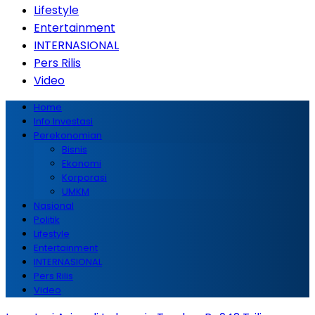
Lifestyle
Entertainment
INTERNASIONAL
Pers Rilis
Video
Home
Info Investasi
Perekonomian
Bisnis
Ekonomi
Korporasi
UMKM
Nasional
Politik
Lifestyle
Entertainment
INTERNASIONAL
Pers Rilis
Video