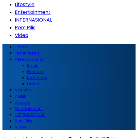
Lifestyle
Entertainment
INTERNASIONAL
Pers Rilis
Video
Home
Info Investasi
Perekonomian
Bisnis
Ekonomi
Korporasi
UMKM
Nasional
Politik
Lifestyle
Entertainment
INTERNASIONAL
Pers Rilis
Video