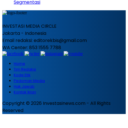
Segmentasi
INVESTASI MEDIA CIRCLE
Jakarta - Indonesia
Email redaksi: editorekbis@gmail.com
WA Center: 853 1555 7788
Home
Tim Redaksi
Kode Etik
Pedoman Media
Hak Jawab
Kontak Iklan
Copyright © 2026 Investasinews.com - All Rights
Reserved