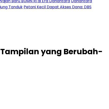
Wajah Baru BUMN RI di Era Danantara
Danantara
Ujung Tanduk
Petani Kecil Dapat Akses Dana: DBS
n Tampilan yang Berubah-