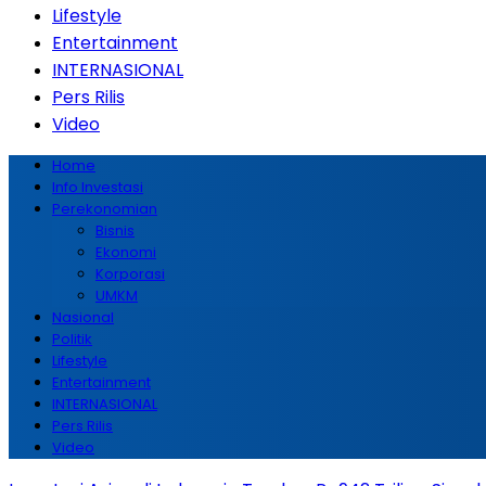
Lifestyle
Entertainment
INTERNASIONAL
Pers Rilis
Video
Home
Info Investasi
Perekonomian
Bisnis
Ekonomi
Korporasi
UMKM
Nasional
Politik
Lifestyle
Entertainment
INTERNASIONAL
Pers Rilis
Video