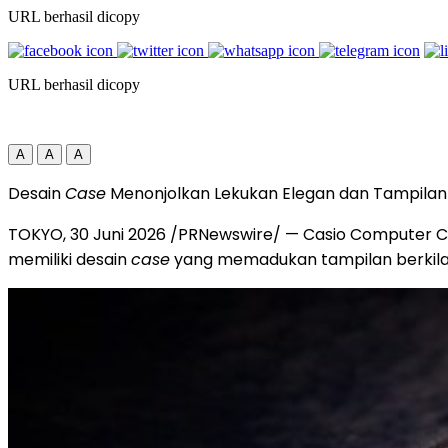
URL berhasil dicopy
URL berhasil dicopy
A
A
A
Desain
Case
Menonjolkan Lekukan Elegan dan Tampila
TOKYO
,
30 Juni 2026
/PRNewswire/ — Casio Computer Co.
memiliki desain
case
yang memadukan tampilan berkilau 