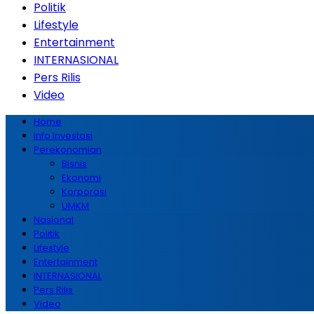
Politik
Lifestyle
Entertainment
INTERNASIONAL
Pers Rilis
Video
Home
Info Investasi
Perekonomian
Bisnis
Ekonomi
Korporasi
UMKM
Nasional
Politik
Lifestyle
Entertainment
INTERNASIONAL
Pers Rilis
Video