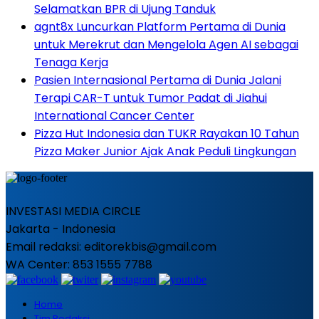
Selamatkan BPR di Ujung Tanduk
agnt8x Luncurkan Platform Pertama di Dunia
untuk Merekrut dan Mengelola Agen AI sebagai
Tenaga Kerja
Pasien Internasional Pertama di Dunia Jalani
Terapi CAR-T untuk Tumor Padat di Jiahui
International Cancer Center
Pizza Hut Indonesia dan TUKR Rayakan 10 Tahun
Pizza Maker Junior Ajak Anak Peduli Lingkungan
INVESTASI MEDIA CIRCLE
Jakarta - Indonesia
Email redaksi: editorekbis@gmail.com
WA Center: 853 1555 7788
Home
Tim Redaksi