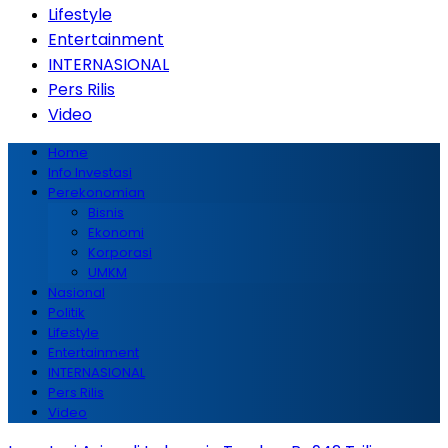
Lifestyle
Entertainment
INTERNASIONAL
Pers Rilis
Video
Home
Info Investasi
Perekonomian
Bisnis
Ekonomi
Korporasi
UMKM
Nasional
Politik
Lifestyle
Entertainment
INTERNASIONAL
Pers Rilis
Video