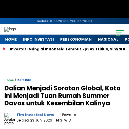
SCROLL TO CONTINUE WITH CONTENT
HOME
INFO INVESTASI
PEREKONOMIAN
NASIONAL
P
Investasi Asing di Indonesia Tembus Rp942 Triliun, Sinyal 
/
Home
Pers Rilis
Dalian Menjadi Sorotan Global, Kota
Ini Menjadi Tuan Rumah Summer
Davos untuk Kesembilan Kalinya
Tim Investasi News
- Pewarta
Selasa, 23 Juni 2026
- 14:31 WIB