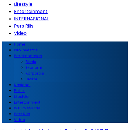
Lifestyle
Entertainment
INTERNASIONAL
Pers Rilis
Video
Home
Info Investasi
Perekonomian
Bisnis
Ekonomi
Korporasi
UMKM
Nasional
Politik
Lifestyle
Entertainment
INTERNASIONAL
Pers Rilis
Video