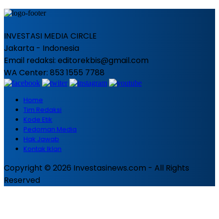
INVESTASI MEDIA CIRCLE
Jakarta - Indonesia
Email redaksi: editorekbis@gmail.com
WA Center: 853 1555 7788
Home
Tim Redaksi
Kode Etik
Pedoman Media
Hak Jawab
Kontak Iklan
Copyright © 2026 Investasinews.com - All Rights
Reserved