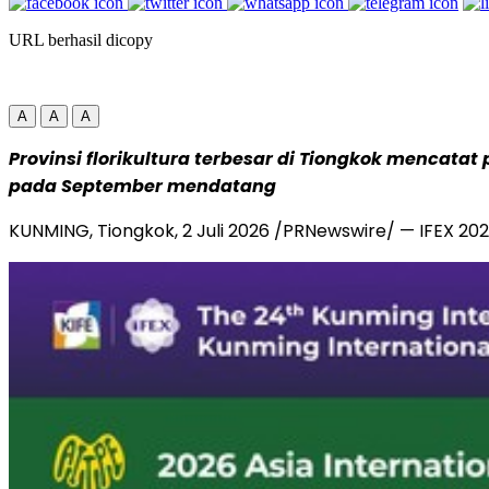
URL berhasil dicopy
A
A
A
Provinsi florikultura terbesar di Tiongkok mencat
pada September mendatang
KUNMING, Tiongkok
,
2 Juli 2026
/PRNewswire/ — IFEX 2026