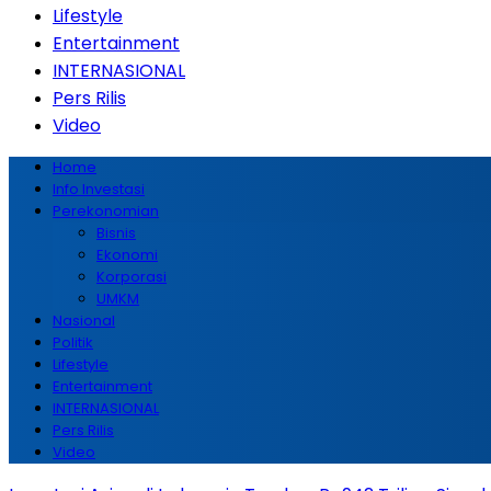
Lifestyle
Entertainment
INTERNASIONAL
Pers Rilis
Video
Home
Info Investasi
Perekonomian
Bisnis
Ekonomi
Korporasi
UMKM
Nasional
Politik
Lifestyle
Entertainment
INTERNASIONAL
Pers Rilis
Video