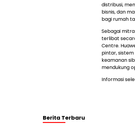
distribusi, me
bisnis, dan m
bagi rumah tan
Sebagai mitra
terlibat sec
Centre. Huawe
pintar, sistem 
keamanan sibe
mendukung op
Informasi sel
Berita Terbaru