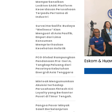
Memperkenalkan
Lockton SAGE: Platform
Kecerdasan Perusahaan
Terpadu Pertama di
Industri
Survei Herbalife: Budaya
“Wellness” Kian
Menguat di Asia Pasifik,
Empat dari Lima
Konsumen
Memprioritaskan
Kesehatan Holistik
PCG Global Rampungkan
Eskom & Huawe
Pendanaan Pra-Seri A,
Tangkap Peluang dari
Pesatnya Kebutuhan
Energi di Asia Tenggara
Mintoak Mengumumkan
Akuisisi terhadap
Perusahaan Fintech ICC
Loyalty yang Berkantor
Pusat di Timur Tengah.
Pangsa Pasar Minyak
Sawit Berkelanjutan