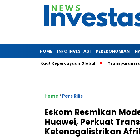
HOME
INFO INVESTASI
PEREKONOMIAN
N
iliun, Sinyal Kuat Kepercayaan Global
Transparansi dan Day
Home
Pers Rilis
/
Eskom Resmikan Mode
Huawei, Perkuat Transf
Ketenagalistrikan Afr