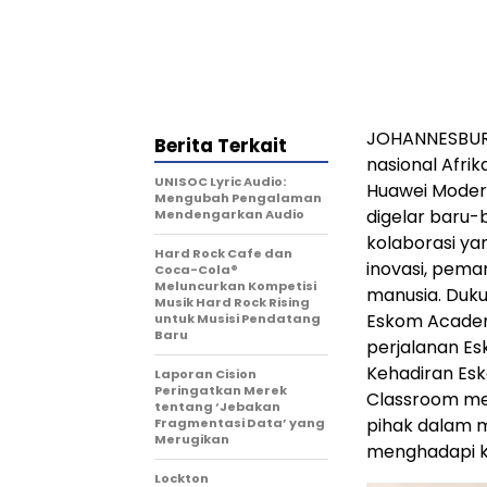
JOHANNESBURG,
Berita Terkait
nasional Afri
UNISOC Lyric Audio:
Huawei Modern
Mengubah Pengalaman
digelar baru-
Mendengarkan Audio
kolaborasi y
Hard Rock Cafe dan
inovasi, pem
Coca-Cola®
Meluncurkan Kompetisi
manusia. Duk
Musik Hard Rock Rising
Eskom Academ
untuk Musisi Pendatang
Baru
perjalanan Es
Kehadiran Es
Laporan Cision
Peringatkan Merek
Classroom men
tentang ‘Jebakan
pihak dalam m
Fragmentasi Data’ yang
Merugikan
menghadapi k
Lockton