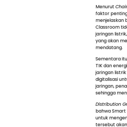
Menurut
Chai
faktor pentin
menjelaskan 
Classroom tid
jaringan listr
yang akan me
mendatang.
Sementara itu
TIK dan energ
jaringan listr
digitalisasi u
jaringan, pen
sehingga meni
Distribution 
bahwa Smart C
untuk mengem
tersebut akan