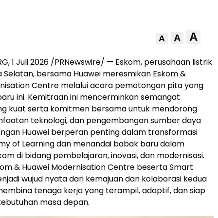
A
A
A
 1 Juli 2026 /PRNewswire/ — Eskom, perusahaan listrik
ka Selatan, bersama Huawei meresmikan Eskom &
isation Centre melalui acara pemotongan pita yang
baru ini. Kemitraan ini mencerminkan semangat
ang kuat serta komitmen bersama untuk mendorong
anfaatan teknologi, dan pengembangan sumber daya
ungan Huawei berperan penting dalam transformasi
y of Learning dan menandai babak baru dalam
kom di bidang pembelajaran, inovasi, dan modernisasi.
kom & Huawei Modernisation Centre beserta Smart
jadi wujud nyata dari kemajuan dan kolaborasi kedua
embina tenaga kerja yang terampil, adaptif, dan siap
ebutuhan masa depan.