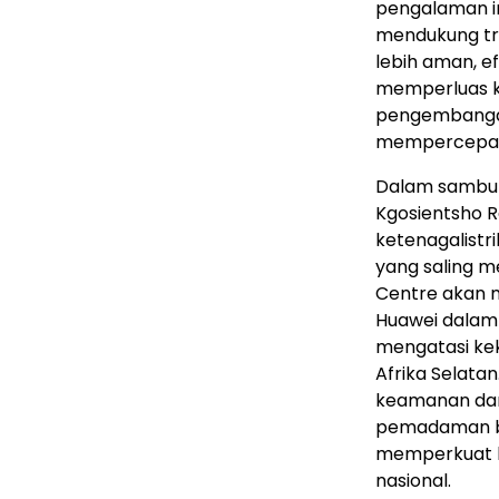
pengalaman i
mendukung tr
lebih aman, e
memperluas ke
pengembangan
mempercepat tr
Dalam sambuta
Kgosientsho 
ketenagalist
yang saling m
Centre akan 
Huawei dalam
mengatasi kek
Afrika Selata
keamanan dan s
pemadaman ber
memperkuat k
nasional.