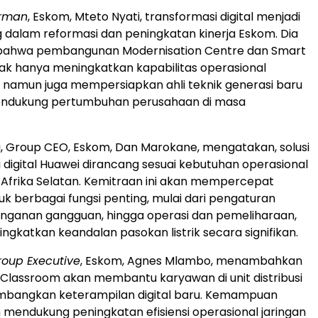
rman
, Eskom, Mteto Nyati, transformasi digital menjadi
g dalam reformasi dan peningkatan kinerja Eskom. Dia
bahwa pembangunan Modernisation Centre dan Smart
ak hanya meningkatkan kapabilitas operasional
ik, namun juga mempersiapkan ahli teknik generasi baru
ndukung pertumbuhan perusahaan di masa
, Group CEO, Eskom, Dan Marokane, mengatakan, solusi
i digital Huawei dirancang sesuai kebutuhan operasional
ik Afrika Selatan. Kemitraan ini akan mempercepat
ntuk berbagai fungsi penting, mulai dari pengaturan
anganan gangguan, hingga operasi dan pemeliharaan,
ngkatkan keandalan pasokan listrik secara signifikan.
Group Executive
, Eskom, Agnes Mlambo, menambahkan
lassroom akan membantu karyawan di unit distribusi
bangkan keterampilan digital baru. Kemampuan
 mendukung peningkatan efisiensi operasional jaringan