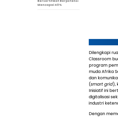
Bersertifikat Berpotensi
Mencapai 40%
Dilengkapi ru
Classroom bua
program pemb
muda Afrika S
dan komunikasi
(
smart grid
),
Inisiatif ini 
digitalisasi 
industri keten
Dengan memanf