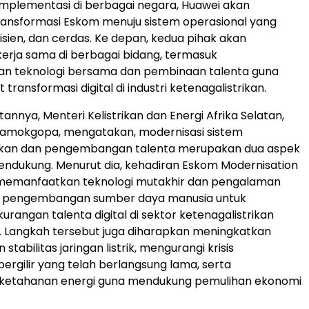
mplementasi di berbagai negara, Huawei akan
ansformasi Eskom menuju sistem operasional yang
fisien, dan cerdas. Ke depan, kedua pihak akan
rja sama di berbagai bidang, termasuk
 teknologi bersama dan pembinaan talenta guna
ansformasi digital di industri ketenagalistrikan.
nnya, Menteri Kelistrikan dan Energi Afrika Selatan,
Ramokgopa, mengatakan, modernisasi sistem
rikan dan pengembangan talenta merupakan dua aspek
endukung. Menurut dia, kehadiran Eskom Modernisation
memanfaatkan teknologi mutakhir dan pengalaman
 pengembangan sumber daya manusia untuk
urangan talenta digital di sektor ketenagalistrikan
n. Langkah tersebut juga diharapkan meningkatkan
tabilitas jaringan listrik, mengurangi krisis
gilir yang telah berlangsung lama, serta
etahanan energi guna mendukung pemulihan ekonomi