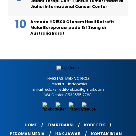
Jalani Terapi CAR-T untuk Tumor Padat di
Jiahui International Cancer Center
Armada HD1500 Otonom Hasil Retrofit
Mulai Beroperasi pada Sif Siang di
Australia Barat
INVESTASI MEDIA CIRCLE
Jakarta - Indonesia
Email redaksi: editorekbis@gmail.com
WA Center: 853 1555 7788
HOME
TIM REDAKSI
KODE ETIK
PEDOMAN MEDIA
HAK JAWAB
KONTAK IKLAN