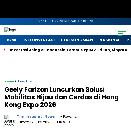
SCROLL TO CONTINUE WITH CONTENT
HOME
INFO INVESTASI
PEREKONOMIAN
NASIONAL
P
Investasi Asing di Indonesia Tembus Rp942 Triliun, Sinyal 
/
Home
Pers Rilis
Geely Farizon Luncurkan Solusi
Mobilitas Hijau dan Cerdas di Hong
Kong Expo 2026
Tim Investasi News
- Pewarta
Jumat, 19 Juni 2026
- 11:18 WIB