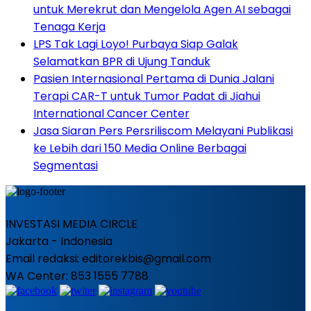
untuk Merekrut dan Mengelola Agen AI sebagai
Tenaga Kerja
LPS Tak Lagi Loyo! Purbaya Siap Galak
Selamatkan BPR di Ujung Tanduk
Pasien Internasional Pertama di Dunia Jalani
Terapi CAR-T untuk Tumor Padat di Jiahui
International Cancer Center
Jasa Siaran Pers Persriliscom Melayani Publikasi
ke Lebih dari 150 Media Online Berbagai
Segmentasi
INVESTASI MEDIA CIRCLE
Jakarta - Indonesia
Email redaksi: editorekbis@gmail.com
WA Center: 853 1555 7788