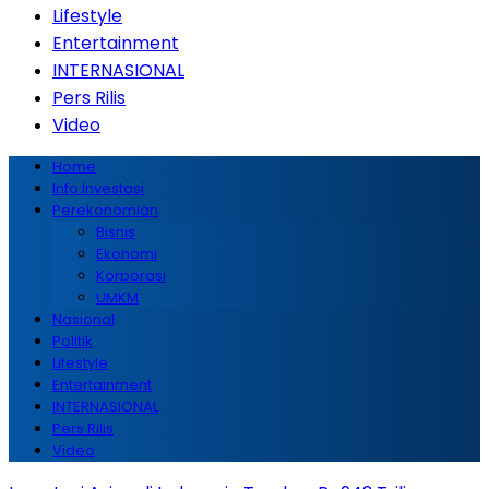
Lifestyle
Entertainment
INTERNASIONAL
Pers Rilis
Video
Home
Info Investasi
Perekonomian
Bisnis
Ekonomi
Korporasi
UMKM
Nasional
Politik
Lifestyle
Entertainment
INTERNASIONAL
Pers Rilis
Video