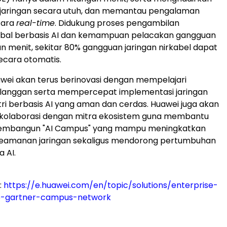
alur jaringan secara utuh, dan memantau pengalaman
cara
real-time
. Didukung proses pengambilan
obal berbasis AI dan kemampuan pelacakan gangguan
n menit, sekitar 80% gangguan jaringan nirkabel dapat
secara otomatis.
wei akan terus berinovasi dengan mempelajari
langgan serta mempercepat implementasi jaringan
ri berbasis AI yang aman dan cerdas. Huawei juga akan
olaborasi dengan mitra ekosistem guna membantu
embangun "AI Campus" yang mampu meningkatkan
 keamanan jaringan sekaligus mendorong pertumbuhan
 AI.
:
https://e.huawei.com/en/topic/solutions/enterprise-
6-gartner-campus-network