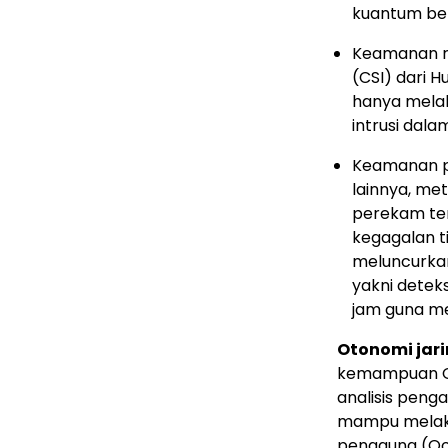
kuantum be
Keamanan ru
(CSI) dari 
hanya melal
intrusi dala
Keamanan pri
lainnya, me
perekam ters
kegagalan t
meluncurka
yakni deteks
jam guna mel
Otonomi jar
kemampuan O&
analisis penga
mampu melaku
pengguna (Qo