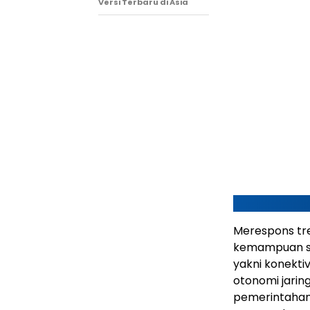
Versi Terbaru di Asia
Merespons tre
kemampuan solu
yakni konekti
otonomi jarin
pemerintahan,