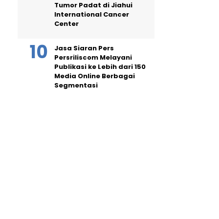
Tumor Padat di Jiahui
International Cancer
Center
Jasa Siaran Pers
Persriliscom Melayani
Publikasi ke Lebih dari 150
Media Online Berbagai
Segmentasi