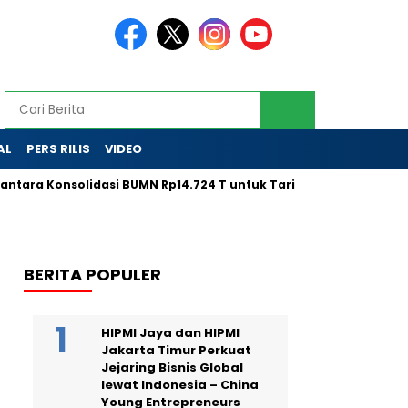
AL
PERS RILIS
VIDEO
Konsolidasi BUMN Rp14.724 T untuk Tarik Modal Global
LPS 
BERITA POPULER
HIPMI Jaya dan HIPMI
Jakarta Timur Perkuat
Jejaring Bisnis Global
lewat Indonesia – China
Young Entrepreneurs