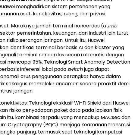
Huawei menghadirkan sistem pertahanan yang
anan aset, konektivitas, ruang, dan privasi.
et: Maraknya jumlah terminal noncerdas (
dumb
i sektor pemerintahan, keuangan, dan industri lain turut
 risiko serangan jaringan. Untuk itu, Huawei
n identifikasi terminal berbasis AI dan klaster yang
enali terminal noncerdas secara otomatis dengan
rasi mencapai 95%. Teknologi Smart Anomaly Detection
erbasis inferensi lokal pada
switch
juga dapat
 anomali arus penggunaan perangkat hanya dalam
tik sekaligus memblokir ancaman secara proaktif demi
rusi jaringan.
ektivitas: Teknologi eksklusif Wi-Fi Shield dari Huawei
an risiko penyadapan paket data pada lapisan fisik
elain itu, kombinasi terpadu yang mencakup MACsec dan
um Cryptography (PQC) menjaga keamanan transmisi
jangka panjang, termasuk saat teknologi komputasi