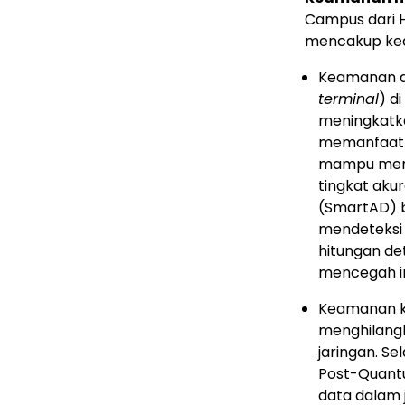
Campus dari 
mencakup keam
Keamanan as
terminal
) d
meningkatkan
memanfaatka
mampu meng
tingkat aku
(SmartAD) b
mendeteksi
hitungan de
mencegah int
Keamanan kon
menghilangk
jaringan. S
Post-Quant
data dalam 