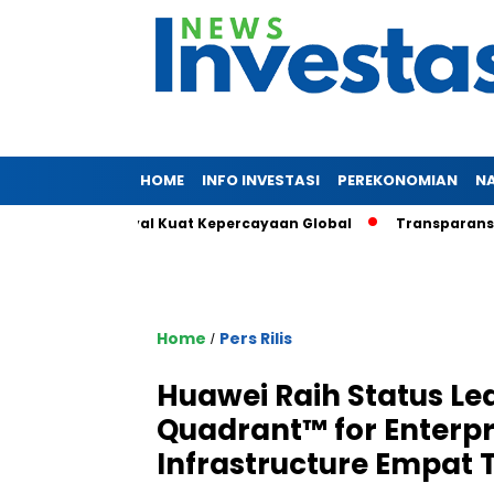
HOME
INFO INVESTASI
PEREKONOMIAN
N
Triliun, Sinyal Kuat Kepercayaan Global
Transparansi dan D
Home
Pers Rilis
/
Huawei Raih Status Le
Quadrant™ for Enterpr
Infrastructure Empat 