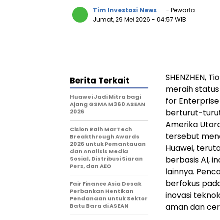
Tim Investasi News
- Pewarta
Jumat, 29 Mei 2026
- 04:57 WIB
SHENZHEN, Tio
Berita Terkait
meraih status
Huawei Jadi Mitra bagi
for Enterpris
Ajang GSMA M360 ASEAN
berturut-turu
2026
Amerika Utar
Cision Raih MarTech
tersebut menc
Breakthrough Awards
2026 untuk Pemantauan
Huawei, terut
dan Analisis Media
berbasis AI, 
Sosial, Distribusi Siaran
Pers, dan AEO
lainnya. Penc
berfokus pad
Fair Finance Asia Desak
Perbankan Hentikan
inovasi tekno
Pendanaan untuk Sektor
aman dan cer
Batu Bara di ASEAN