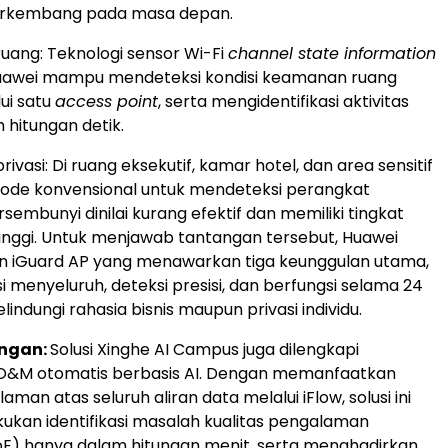
rkembang pada masa depan.
ang: Teknologi sensor Wi-Fi
channel state information
Huawei mampu mendeteksi kondisi keamanan ruang
ui satu
access point
, serta mengidentifikasi aktivitas
m hitungan detik.
vasi: Di ruang eksekutif, kamar hotel, dan area sensitif
tode konvensional untuk mendeteksi perangkat
embunyi dinilai kurang efektif dan memiliki tingkat
inggi. Untuk menjawab tantangan tersebut, Huawei
n iGuard AP yang menawarkan tiga keunggulan utama,
i menyeluruh, deteksi presisi, dan berfungsi selama 24
indungi rahasia bisnis maupun privasi individu.
ingan:
Solusi Xinghe AI Campus juga dilengkapi
M otomatis berbasis AI. Dengan memanfaatkan
laman atas seluruh aliran data melalui iFlow, solusi ini
kan identifikasi masalah kualitas pengalaman
E) hanya dalam hitungan menit, serta menghadirkan