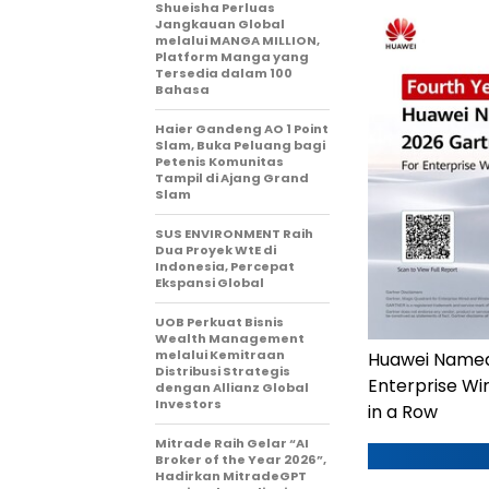
Shueisha Perluas
Jangkauan Global
melalui MANGA MILLION,
Platform Manga yang
Tersedia dalam 100
Bahasa
Haier Gandeng AO 1 Point
Slam, Buka Peluang bagi
Petenis Komunitas
Tampil di Ajang Grand
Slam
SUS ENVIRONMENT Raih
Dua Proyek WtE di
Indonesia, Percepat
Ekspansi Global
UOB Perkuat Bisnis
Wealth Management
melalui Kemitraan
Huawei Named 
Distribusi Strategis
Enterprise Wir
dengan Allianz Global
Investors
in a Row
Mitrade Raih Gelar “AI
Broker of the Year 2026”,
Hadirkan MitradeGPT