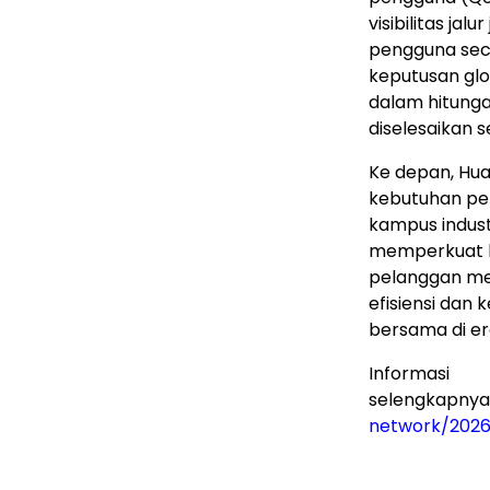
visibilitas j
pengguna se
keputusan gl
dalam hitunga
diselesaikan 
Ke depan, Hua
kebutuhan pe
kampus indust
memperkuat k
pelanggan m
efisiensi dan
bersama di era
Informasi
selengkapnya
network/202