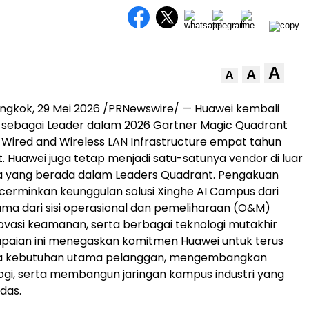
A
A
A
ngkok, 29 Mei 2026 /PRNewswire/ — Huawei kembali
 sebagai Leader dalam 2026 Gartner Magic Quadrant
e Wired and Wireless LAN Infrastructure empat tahun
t. Huawei juga tetap menjadi satu-satunya vendor di luar
a yang berada dalam Leaders Quadrant. Pengakuan
erminkan keunggulan solusi Xinghe AI Campus dari
ama dari sisi operasional dan pemeliharaan (O&M)
inovasi keamanan, serta berbagai teknologi mutakhir
apaian ini menegaskan komitmen Huawei untuk terus
a kebutuhan utama pelanggan, mengembangkan
logi, serta membangun jaringan kampus industri yang
das.