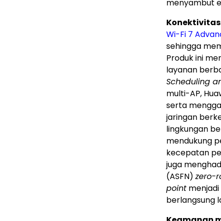
menyambut er
Konektivitas
Wi-Fi 7 Adva
sehingga memb
Produk ini men
layanan berbas
Scheduling a
multi-AP, Hua
serta mengga
jaringan berke
lingkungan be
mendukung pen
kecepatan per
juga menghad
(ASFN)
zero-
point
menjadi 
berlangsung 
Keamanan m