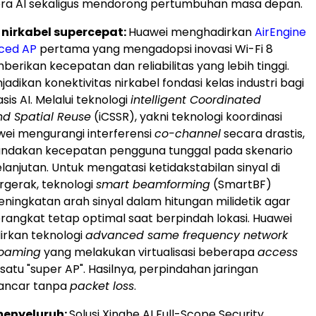
a AI sekaligus mendorong pertumbuhan masa depan.
 nirkabel supercepat:
Huawei menghadirkan
AirEngine
nced AP
pertama yang mengadopsi inovasi Wi-Fi 8
erikan kecepatan dan reliabilitas yang lebih tinggi.
jadikan konektivitas nirkabel fondasi kelas industri bagi
is AI. Melalui teknologi
intelligent Coordinated
nd Spatial Reuse
(iCSSR), yakni teknologi koordinasi
wei mengurangi interferensi
co-channel
secara drastis,
ndakan kecepatan pengguna tunggal pada skenario
lanjutan. Untuk mengatasi ketidakstabilan sinyal di
rgerak, teknologi
smart beamforming
(SmartBF)
ingkatan arah sinyal dalam hitungan milidetik agar
angkat tetap optimal saat berpindah lokasi. Huawei
irkan teknologi
advanced same frequency network
roaming
yang melakukan virtualisasi beberapa
access
satu "super AP". Hasilnya, perpindahan jaringan
lancar tanpa
packet loss
.
enyeluruh:
Solusi Xinghe AI Full-Scope Security