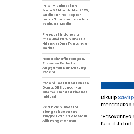
PT STM Sukseskan
MotoGP Mandalika 2025,
Sediakan Helikopter
untuk Transportasi dan
Evakuasi Medis
Freeport Indonesia
Produksi Turun Drastis,
Hilirisasi Diuji Tantangan
Serius
Hadapi Mafia Pangan,
Presiden Perketat
Anggaran Dan Dukung
Petani
Petani Kecil Dapat Akses
Dana: DBS Luncurkan
Skema Blended Finance
Inklusif
Dikutip
Sawit
mengatakan h
Kadin dan Investor
Tiongkok Sepakat
“Pasokannya nan
Tingkatkan SDM Melalui
Alih Pengetahuan
Budi di Jakart