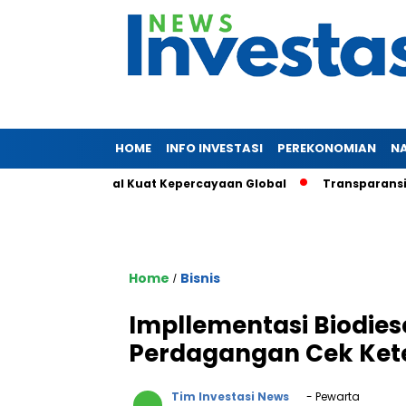
HOME
INFO INVESTASI
PEREKONOMIAN
N
Triliun, Sinyal Kuat Kepercayaan Global
Transparansi dan D
Home
Bisnis
/
Impllementasi Biodies
Perdagangan Cek Kete
Tim Investasi News
- Pewarta