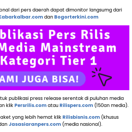
ional dari pers daerah dapat dimonitor langsumg dari
Kabarkalbar.com
dan
Bogorterkini.com
uk publikasi press release serentak di puluhan media
an klik
Persrilis.com
atau
Rilispers.com
(150an media).
aket yang lebih hemat klik
Rilisbisnis.com
(khusus
 dan
Jasasiaranpers.com
(media nasional).