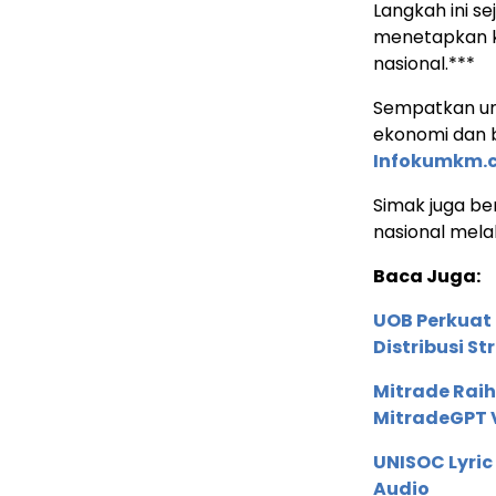
Langkah ini s
menetapkan k
nasional.***
Sempatkan un
ekonomi dan b
Infokumkm.
Simak juga ber
nasional mela
Baca Juga:
UOB Perkuat
Distribusi St
Mitrade Raih
MitradeGPT V
UNISOC Lyri
Audio