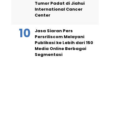
Tumor Padat di Jiahui
International Cancer
Center
Jasa Siaran Pers
Persriliscom Melayani
Publikasi ke Lebih dari 150
Media Online Berbagai
Segmentasi