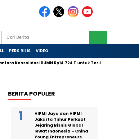
AL
PERS RILIS
VIDEO
Konsolidasi BUMN Rp14.724 T untuk Tarik Modal Global
LPS 
BERITA POPULER
HIPMI Jaya dan HIPMI
Jakarta Timur Perkuat
Jejaring Bisnis Global
lewat Indonesia – China
Young Entrepreneurs