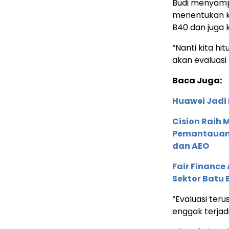
Budi menyamp
menentukan k
B40 dan juga 
“Nanti kita hi
akan evaluasi 
Baca Juga:
Huawei Jadi
Cision Raih
Pemantauan d
dan AEO
Fair Financ
Sektor Batu 
“Evaluasi ter
enggak terjadi