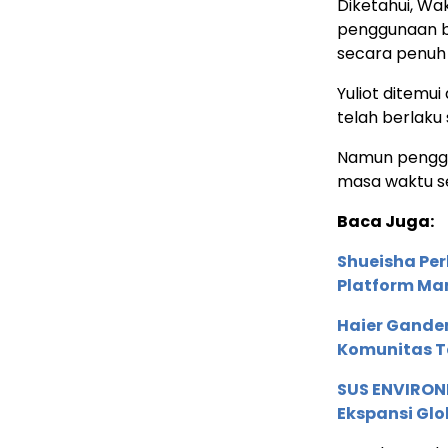
Diketahui, Wa
penggunaan b
secara penuh 
Yuliot ditemu
telah berlaku 
Namun penggu
masa waktu se
Baca Juga:
Shueisha Pe
Platform Ma
Haier Ganden
Komunitas T
SUS ENVIRONM
Ekspansi Glo