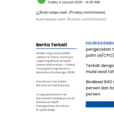
Sabtu, 4 Januari 2025
- 14:06 WIB
Buah kelapa sawit. (Pixabay.com/tristantan)
HILIRISASIN
Berita Terkait
pengecekan t
HIPMI Jaya dan HIPMI
palm oil/CPO)
Jakarta Timur Perkuat
Jejaring Bisnis Global
lewat Indonesia – China
Terkait denga
Young Entrepreneurs
mulai awal tah
Business Exchange 2026
Biodiesel B4
Panduan Cara Beli
Bitcoin untuk Pemula
persen dan ba
persen.
Tragedi Industri di
Morowali: Kebakaran di
Kawasan IMIP
Hanguskan Struktur
Proyek Baja