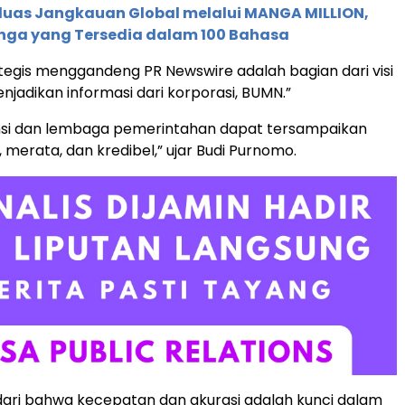
rluas Jangkauan Global melalui MANGA MILLION,
nga yang Tersedia dalam 100 Bahasa
tegis menggandeng PR Newswire adalah bagian dari visi
njadikan informasi dari korporasi, BUMN.”
ansi dan lembaga pemerintahan dapat tersampaikan
, merata, dan kredibel,” ujar Budi Purnomo.
ari bahwa kecepatan dan akurasi adalah kunci dalam