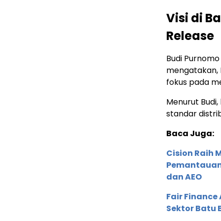
Visi di B
Release
Budi Purnomo K
mengatakan, PS
fokus pada med
Menurut Budi,
standar distri
Baca Juga:
Cision Raih
Pemantauan d
dan AEO
Fair Financ
Sektor Batu 