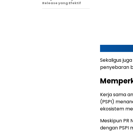
Release yang Efektif
Sekaligus jug
penyebaran be
Memperk
Kerja sama an
(PSPI) menan
ekosistem med
Meskipun PR N
dengan PSPI 