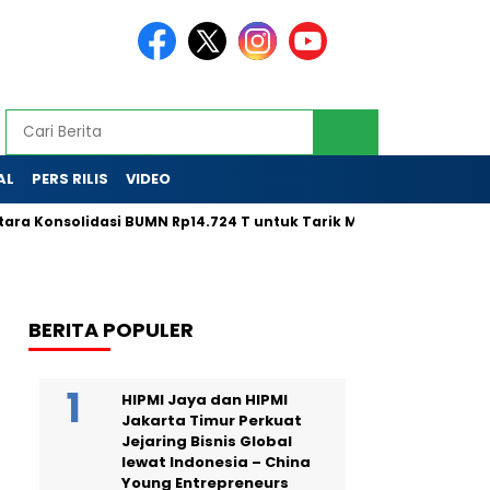
AL
PERS RILIS
VIDEO
nsolidasi BUMN Rp14.724 T untuk Tarik Modal Global
LPS Ta
BERITA POPULER
HIPMI Jaya dan HIPMI
Jakarta Timur Perkuat
Jejaring Bisnis Global
lewat Indonesia – China
Young Entrepreneurs