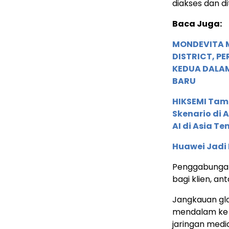
diakses dan di
Baca Juga:
MONDEVITA 
DISTRICT, P
KEDUA DALA
BARU
HIKSEMI Tam
Skenario di
AI di Asia T
Huawei Jadi
Penggabungan
bagi klien, ant
Jangkauan glo
mendalam ke p
jaringan media