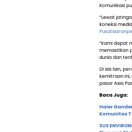
komunikasi pub
“Lewat jaringa
koneksi media
Pusatsiaranp
“Kami dapat m
memastikan pe
dunia dan ten
Di sisi lain, 
kemitraan in
pasar Asia Pasi
Baca Juga:
Haier Ganden
Komunitas T
SUS ENVIRONM