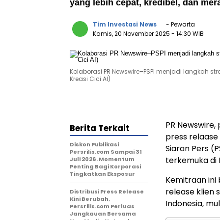
yang lebih cepat, kredibel, dan mer
Tim Investasi News
- Pewarta
Kamis, 20 November 2025
- 14:30 WIB
Kolaborasi PR Newswire–PSPI menjadi langkah str
Kreasi Cici AI)
PR Newswire, 
Berita Terkait
press relaas
Diskon Publikasi
Siaran Pers (P
Persrilis.com Sampai 31
terkemuka di 
Juli 2026. Momentum
Penting Bagi Korporasi
Tingkatkan Eksposur
Kemitraan ini
release klien 
Distribusi Press Release
Kini Berubah,
Indonesia, mul
Persrilis.com Perluas
Jangkauan Bersama