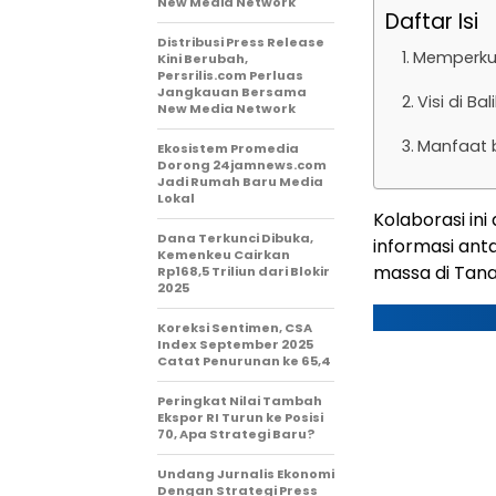
New Media Network
Daftar Isi
Distribusi Press Release
Memperkua
Kini Berubah,
Persrilis.com Perluas
Jangkauan Bersama
Visi di Ba
New Media Network
Manfaat b
Ekosistem Promedia
Dorong 24jamnews.com
Jadi Rumah Baru Media
Lokal
Kolaborasi in
Dana Terkunci Dibuka,
informasi ant
Kemenkeu Cairkan
massa di Tana
Rp168,5 Triliun dari Blokir
2025
Koreksi Sentimen, CSA
Index September 2025
Catat Penurunan ke 65,4
Peringkat Nilai Tambah
Ekspor RI Turun ke Posisi
70, Apa Strategi Baru?
Undang Jurnalis Ekonomi
Dengan Strategi Press