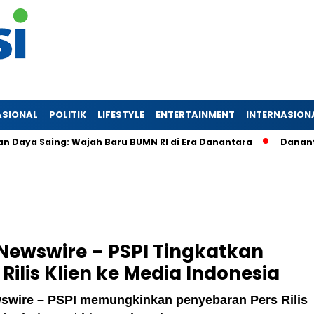
ASIONAL
POLITIK
LIFESTYLE
ENTERTAINMENT
INTERNASION
 Saing: Wajah Baru BUMN RI di Era Danantara
Danantara Ko
 Newswire – PSPI Tingkatkan
s Rilis Klien ke Media Indonesia
ewswire – PSPI memungkinkan penyebaran Pers Rilis