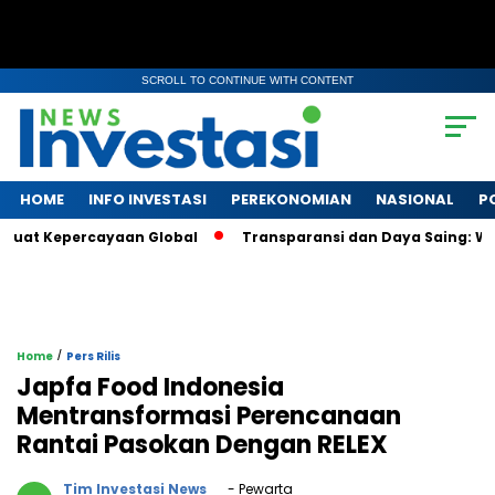
SCROLL TO CONTINUE WITH CONTENT
HOME
INFO INVESTASI
PEREKONOMIAN
NASIONAL
P
uat Kepercayaan Global
Transparansi dan Daya Saing: Wajah 
/
Home
Pers Rilis
Japfa Food Indonesia
Mentransformasi Perencanaan
Rantai Pasokan Dengan RELEX
Tim Investasi News
- Pewarta