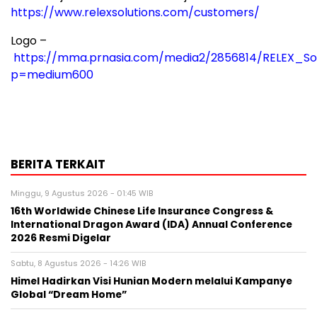
https://www.relexsolutions.com/customers/
Logo –
https://mma.prnasia.com/media2/2856814/RELEX_Sol
p=medium600
BERITA TERKAIT
Minggu, 9 Agustus 2026 - 01:45 WIB
16th Worldwide Chinese Life Insurance Congress &
International Dragon Award (IDA) Annual Conference
2026 Resmi Digelar
Sabtu, 8 Agustus 2026 - 14:26 WIB
Himel Hadirkan Visi Hunian Modern melalui Kampanye
Global “Dream Home”