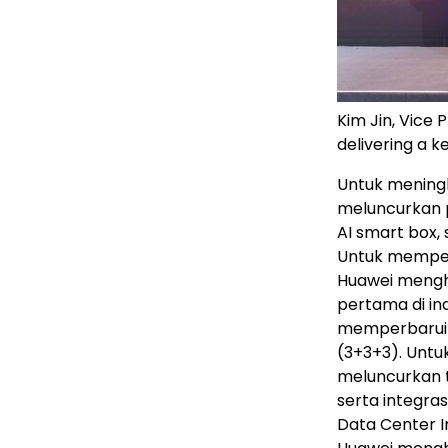
Kim Jin, Vice 
delivering a 
Untuk meningk
meluncurkan p
AI smart box,
Untuk memper
Huawei mengha
pertama di ind
memperbarui 
(3+3+3). Untuk
meluncurkan t
serta integr
Data Center I