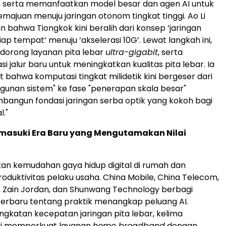
n, serta memanfaatkan model besar dan agen AI untuk
ajuan menuju jaringan otonom tingkat tinggi. Ao Li
ahwa Tiongkok kini beralih dari konsep ‘jaringan
tiap tempat’ menuju ‘akselerasi 10G’. Lewat langkah ini,
dorong layanan pita lebar
ultra-gigabit
, serta
 jalur baru untuk meningkatkan kualitas pita lebar. Ia
 bahwa komputasi tingkat milidetik kini bergeser dari
unan sistem" ke fase "penerapan skala besar"
angun fondasi jaringan serba optik yang kokoh bagi
l."
masuki Era Baru yang Mengutamakan Nilai
an kemudahan gaya hidup digital di rumah dan
duktivitas pelaku usaha. China Mobile, China Telecom,
 Zain Jordan, dan Shunwang Technology berbagi
erbaru tentang praktik menangkap peluang AI.
ngkatan kecepatan jaringan pita lebar, kelima
ni memperkuat layanan
home broadband
dengan