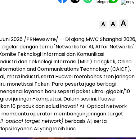
A
A
A
Juni 2026 /PRNewswire/ — Di ajang MWC Shanghai 2026,
digelar dengan tema "Networks for AI, AI for Networks".
, Komite Teknologi Informasi dan Komunikasi
ndustri dan Teknologi Informasi (MIIT) Tiongkok, China
nformation and Communications Technology (CAICT),
al, mitra industri, serta Huawei membahas tren jaringan
baru monetisasi Token. Para peserta juga berbagi
ngenai layanan baru seperti paket ultra-gigabit/10
rasi jaringan-komputasi. Dalam sesi ini, Huawei
n 10 produk dan solusi inovatif AI-Optical Network
k membantu operator membangun jaringan target
ll-optical target network)
berbasis AI, serta
psi layanan AI yang lebih luas.