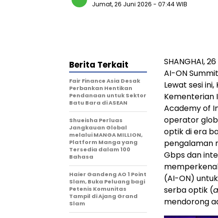
Jumat, 26 Juni 2026
- 07:44 WIB
SHANGHAI, 26 
Berita Terkait
AI-ON Summit 
Fair Finance Asia Desak
Lewat sesi ini
Perbankan Hentikan
Kementerian I
Pendanaan untuk Sektor
Batu Bara di ASEAN
Academy of I
operator glob
Shueisha Perluas
Jangkauan Global
optik di era 
melalui MANGA MILLION,
pengalaman me
Platform Manga yang
Tersedia dalam 100
Gbps dan integ
Bahasa
memperkenalka
Haier Gandeng AO 1 Point
(AI-ON) untu
Slam, Buka Peluang bagi
serba optik (
a
Petenis Komunitas
Tampil di Ajang Grand
mendorong ado
Slam