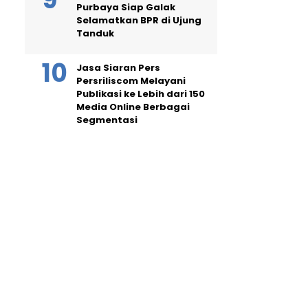
Purbaya Siap Galak
Selamatkan BPR di Ujung
Tanduk
Jasa Siaran Pers
Persriliscom Melayani
Publikasi ke Lebih dari 150
Media Online Berbagai
Segmentasi