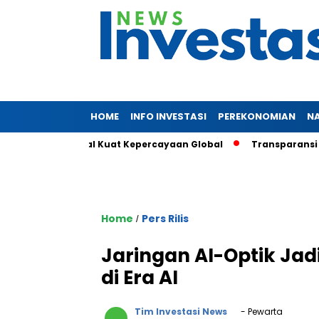
HOME
INFO INVESTASI
PEREKONOMIAN
N
iliun, Sinyal Kuat Kepercayaan Global
Transparansi dan Daya
Home
Pers Rilis
/
Jaringan AI-Optik Ja
di Era AI
Tim Investasi News
- Pewarta