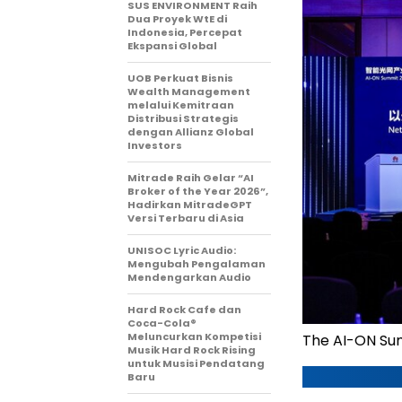
SUS ENVIRONMENT Raih
Dua Proyek WtE di
Indonesia, Percepat
Ekspansi Global
UOB Perkuat Bisnis
Wealth Management
melalui Kemitraan
Distribusi Strategis
dengan Allianz Global
Investors
Mitrade Raih Gelar “AI
Broker of the Year 2026”,
Hadirkan MitradeGPT
Versi Terbaru di Asia
UNISOC Lyric Audio:
Mengubah Pengalaman
Mendengarkan Audio
Hard Rock Cafe dan
Coca-Cola®
Meluncurkan Kompetisi
The AI-ON Sum
Musik Hard Rock Rising
untuk Musisi Pendatang
Baru