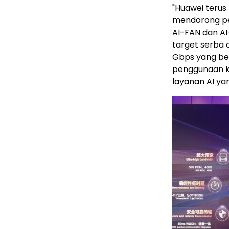
"Huawei terus
mendorong pe
AI-FAN dan A
target serba o
Gbps yang ber
penggunaan ko
layanan AI yan