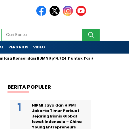
AL
PERS RILIS
VIDEO
nsolidasi BUMN Rp14.724 T untuk Tarik Modal Global
LPS Ta
BERITA POPULER
HIPMI Jaya dan HIPMI
Jakarta Timur Perkuat
Jejaring Bisnis Global
lewat Indonesia – China
Young Entrepreneurs