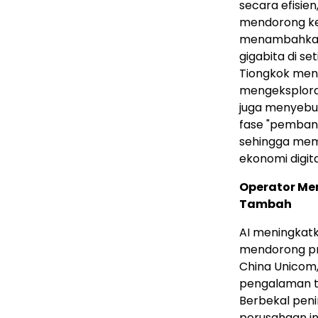
secara efisie
mendorong kem
menambahkan b
gigabita di se
Tiongkok men
mengeksplorasi
juga menyebut
fase "pembang
sehingga memb
ekonomi digita
Operator Me
Tambah
AI meningkatk
mendorong pro
China Unicom,
pengalaman t
Berbekal peni
perusahaan i