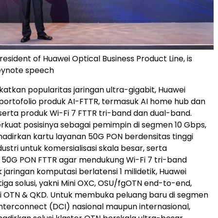
President of Huawei Optical Business Product Line, is
keynote speech
atkan popularitas jaringan ultra-gigabit, Huawei
ortofolio produk AI-FTTR, termasuk AI home hub dan
 serta produk Wi-Fi 7 FTTR tri-band dan dual-band.
kuat posisinya sebagai pemimpin di segmen 10 Gbps,
dirkan kartu layanan 50G PON berdensitas tinggi
ustri untuk komersialisasi skala besar, serta
50G PON FTTR agar mendukung Wi-Fi 7 tri-band
 jaringan komputasi berlatensi 1 milidetik, Huawei
iga solusi, yakni Mini OXC, OSU/fgOTN end-to-end,
asi OTN & QKD. Untuk membuka peluang baru di segmen
nterconnect (DCI) nasional maupun internasional,