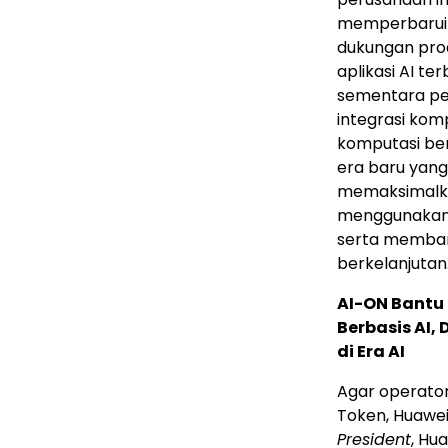
memperbarui p
dukungan proa
aplikasi AI te
sementara pen
integrasi ko
komputasi ber
era baru yang
memaksimalkan
menggunakan 
serta memban
berkelanjutan
AI-ON Bantu
Berbasis AI
di Era AI
Agar operator
Token, Huawei
President
, Hu