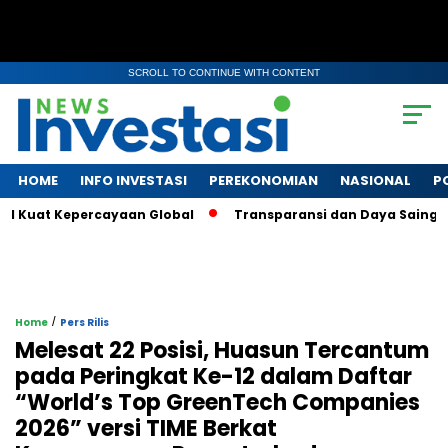
SCROLL TO CONTINUE WITH CONTENT
HOME
INFO INVESTASI
PEREKONOMIAN
NASIONAL
P
l Kuat Kepercayaan Global
Transparansi dan Daya Saing: Waj
/
Home
Pers Rilis
Melesat 22 Posisi, Huasun Tercantum
pada Peringkat Ke-12 dalam Daftar
“World’s Top GreenTech Companies
2026” versi TIME Berkat