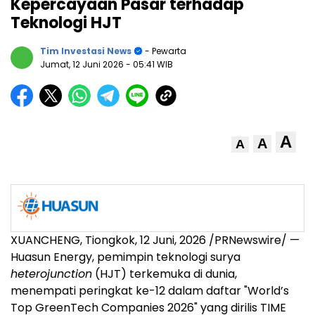
Kepercayaan Pasar terhadap
Teknologi HJT
Tim Investasi News
- Pewarta
Jumat, 12 Juni 2026
- 05:41 WIB
A
A
A
XUANCHENG, Tiongkok
,
12 Juni, 2026
/PRNewswire/ —
Huasun Energy, pemimpin teknologi surya
heterojunction
(HJT) terkemuka di dunia,
menempati peringkat ke-12 dalam daftar "World’s
Top GreenTech Companies 2026" yang dirilis TIME