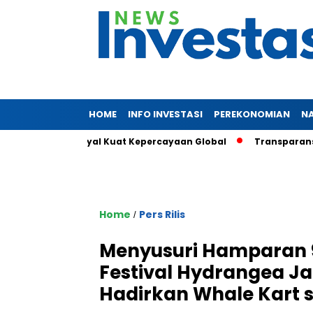
HOME
INFO INVESTASI
PEREKONOMIAN
N
 Triliun, Sinyal Kuat Kepercayaan Global
Transparansi dan 
Home
Pers Rilis
/
Menyusuri Hamparan 
Festival Hydrangea J
Hadirkan Whale Kart 