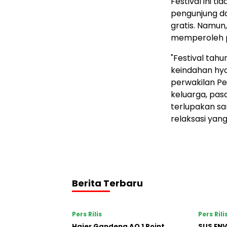
Festival ini 
pengunjung d
gratis. Namun
memperoleh po
"Festival ta
keindahan hyd
perwakilan Pe
keluarga, pa
terlupakan s
relaksasi yan
Berita Terbaru
Pers Rilis
Pers Rili
Haier Gandeng AO 1 Point
SUS EN