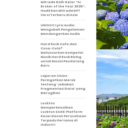
Mitrade Raih Gelar “AI
Broker of the Year 2026”,
Hadirkan MitradeGPT
Versi Terbaru di Asia
UNISOC Lyric Audio:
Mengubah Pengalaman
Mendengarkan Audio
Hard Rock Cafe dan
Coca-Cola®
Meluncurkan Kompetisi
Musik Hard Rock Rising
untuk Musisi Pendatang
Baru
Laporan Cision
Peringatkan Merek
tentang ‘Jebakan
Fragmentasi Data’ yang
Merugikan
Lockton
Memperkenalkan
Lockton SAGE: Platform
Kecerdasan Perusahaan
Terpadu Pertama di
Industri