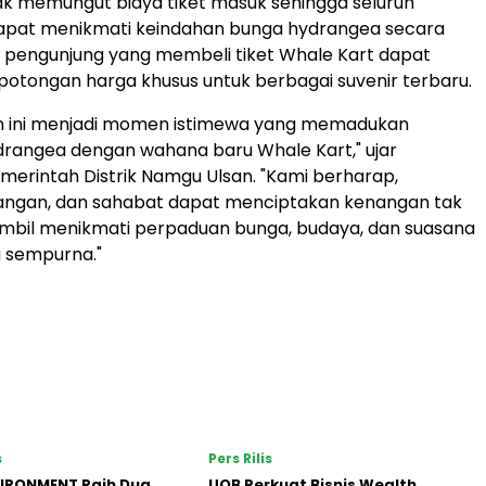
tidak memungut biaya tiket masuk sehingga seluruh
apat menikmati keindahan bunga hydrangea secara
, pengunjung yang membeli tiket Whale Kart dapat
tongan harga khusus untuk berbagai suvenir terbaru.
hun ini menjadi momen istimewa yang memadukan
rangea dengan wahana baru Whale Kart," ujar
merintah Distrik Namgu Ulsan. "Kami berharap,
sangan, dan sahabat dapat menciptakan kenangan tak
ambil menikmati perpaduan bunga, budaya, dan suasana
g sempurna."
s
Pers Rilis
VIRONMENT Raih Dua
UOB Perkuat Bisnis Wealth