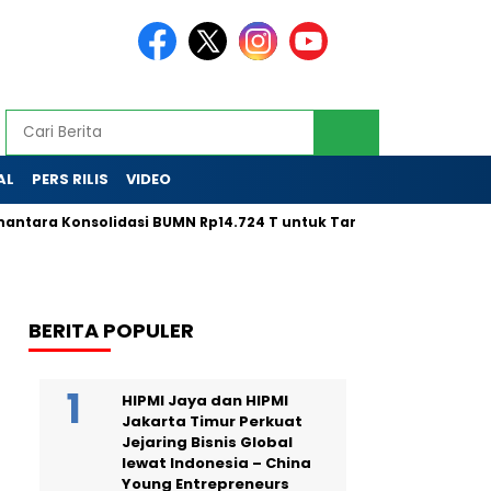
AL
PERS RILIS
VIDEO
 Konsolidasi BUMN Rp14.724 T untuk Tarik Modal Global
LPS
BERITA POPULER
HIPMI Jaya dan HIPMI
Jakarta Timur Perkuat
Jejaring Bisnis Global
lewat Indonesia – China
Young Entrepreneurs