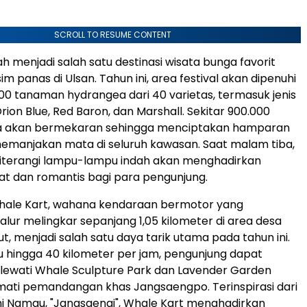
SCROLL TO RESUME CONTENT
elah menjadi salah satu destinasi wisata bunga favorit
m panas di Ulsan. Tahun ini, area festival akan dipenuhi
.000 tanaman hydrangea dari 40 varietas, termasuk jenis
rion Blue, Red Baron, dan Marshall. Sekitar 900.000
 akan bermekaran sehingga menciptakan hamparan
emanjakan mata di seluruh kawasan. Saat malam tiba,
iterangi lampu-lampu indah akan menghadirkan
t dan romantis bagi para pengunjung.
hale Kart, wahana kendaraan bermotor yang
jalur melingkar sepanjang 1,05 kilometer di area desa
t, menjadi salah satu daya tarik utama pada tahun ini.
hingga 40 kilometer per jam, pengunjung dapat
elewati Whale Sculpture Park dan Lavender Garden
ati pemandangan khas Jangsaengpo. Terinspirasi dari
i Namgu, "Jangsaengi", Whale Kart menghadirkan