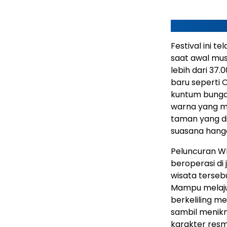
Festival ini t
saat awal musi
lebih dari 37
baru seperti O
kuntum bunga
warna yang m
taman yang d
suasana hanga
Peluncuran W
beroperasi di 
wisata tersebu
Mampu melaju 
berkeliling m
sambil menikm
karakter resm