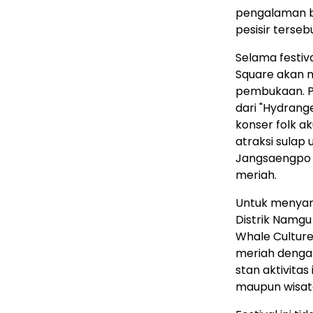
pengalaman b
pesisir terseb
Selama festiv
Square akan m
pembukaan. P
dari "Hydrang
konser folk ak
atraksi sulap 
Jangsaengpo j
meriah.
Untuk menyam
Distrik Namgu
Whale Culture 
meriah dengan
stan aktivitas
maupun wisat