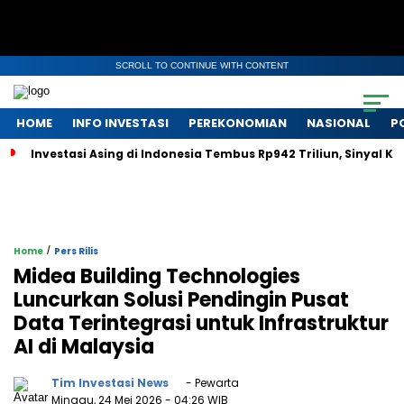
SCROLL TO CONTINUE WITH CONTENT
HOME
INFO INVESTASI
PEREKONOMIAN
NASIONAL
P
Investasi Asing di Indonesia Tembus Rp942 Triliun, Sinyal 
/
Home
Pers Rilis
Midea Building Technologies
Luncurkan Solusi Pendingin Pusat
Data Terintegrasi untuk Infrastruktur
AI di Malaysia
Tim Investasi News
- Pewarta
Minggu, 24 Mei 2026
- 04:26 WIB