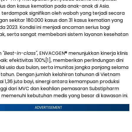
rius dan kasus kematian pada anak-anak di Asia.
 terdampak signifikan oleh wabah yang terjadi secara
gan sekitar 180.000 kasus dan 31 kasus kematian yang
da 2023. Kondisi ini menjadi ancaman serius bagi
ak, serta sangat membebani sistem layanan kesehatan
in
"Best-in-class"
, ENVACGEN® menunjukkan kinerja klinis
ik: efektivitas 100%
[1]
, memberikan perlindungan dini
ai usia dua bulan, serta imunitas jangka panjang selama
ma tahun. Dengan jumlah kelahiran tahunan di Vietnam
 1,36 juta bayi, sinergi antara kemampuan produksi
inggi dari MVC dan keahlian pemasaran Substipharm
ut memenuhi kebutuhan medis yang besar di kawasan ini.
ADVERTISEMENT