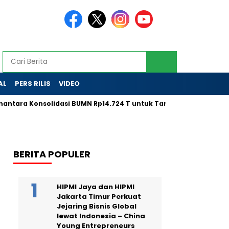
AL
PERS RILIS
VIDEO
a Konsolidasi BUMN Rp14.724 T untuk Tarik Modal Global
LP
BERITA POPULER
HIPMI Jaya dan HIPMI
Jakarta Timur Perkuat
Jejaring Bisnis Global
lewat Indonesia – China
Young Entrepreneurs