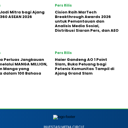
s
Pers Rilis
Jadi Mitra bagi Ajang
Cision Raih MarTech
360 ASEAN 2026
Breakthrough Awards 2026
untuk Pemantauan dan
Analisis Media Sosial,
Distribusi Siaran Pers, dan AEO
s
Pers Rilis
a Perluas Jangkauan
Haier Gandeng AO 1 Point
melalui MANGA MILLION,
Slam, Buka Peluang bagi
rm Manga yang
Petenis Komunitas Tampil di
a dalam 100 Bahasa
Ajang Grand Slam
INVESTASI MEDIA CIRCLE