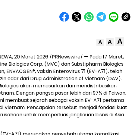
A
A
A
NEWA, 20 Maret 2026 /PRNewswire/ — Pada 17 Maret,
ne Biologics Corp. (MVC) dan Substipharm Biologics
ENVACGEN®, vaksin Enterovirus 71 (EV-A71), telah
in edar dari Drug Administration of Vietnam (DAV).
Biologics akan memasarkan dan mendistribusikan
Vietnam. Dengan pangsa pasar lebih dari 97% di Taiwan,
ni membuat sejarah sebagai vaksin EV-A71 pertama
i di Vietnam. Pencapaian tersebut menjadi fondasi kuat
rusahaan untuk memperluas jangkauan bisnis di Asia
71 (EV-A71) merupakan penyebab utama komplikasi