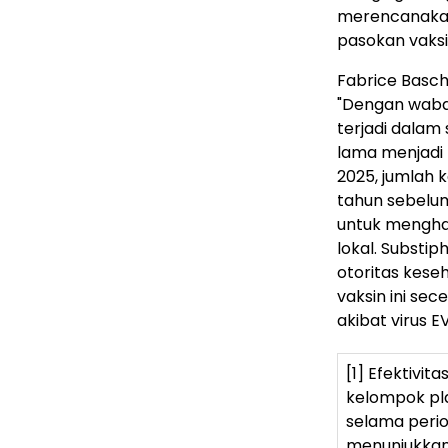
merencanakan
pasokan vaksin
Fabrice Basch
"Dengan wabah
terjadi dalam
lama menjadi 
2025, jumlah 
tahun sebelu
untuk menghad
lokal. Substi
otoritas kese
vaksin ini se
akibat virus EV
[1] Efektivit
kelompok pla
selama perio
menunjukkan 