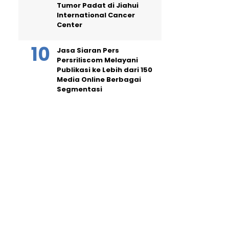
Tumor Padat di Jiahui
International Cancer
Center
Jasa Siaran Pers
Persriliscom Melayani
Publikasi ke Lebih dari 150
Media Online Berbagai
Segmentasi