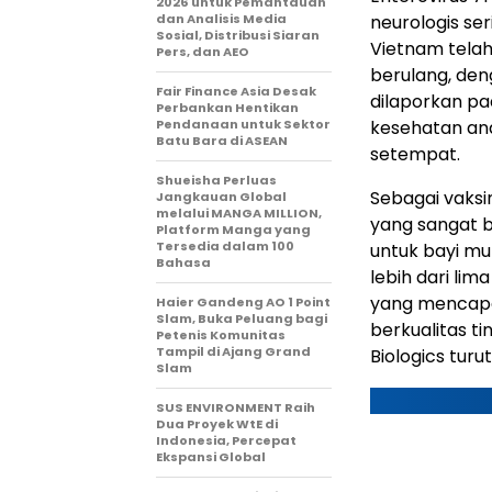
2026 untuk Pemantauan
dan Analisis Media
neurologis se
Sosial, Distribusi Siaran
Vietnam telah
Pers, dan AEO
berulang, den
Fair Finance Asia Desak
dilaporkan pa
Perbankan Hentikan
Pendanaan untuk Sektor
kesehatan an
Batu Bara di ASEAN
setempat.
Shueisha Perluas
Sebagai vaks
Jangkauan Global
melalui MANGA MILLION,
yang sangat ba
Platform Manga yang
Tersedia dalam 100
untuk bayi mul
Bahasa
lebih dari li
yang mencapai
Haier Gandeng AO 1 Point
Slam, Buka Peluang bagi
berkualitas t
Petenis Komunitas
Tampil di Ajang Grand
Biologics tur
Slam
SUS ENVIRONMENT Raih
Dua Proyek WtE di
Indonesia, Percepat
Ekspansi Global