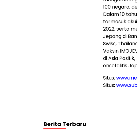
100 negara, d
Dalam 10 tahun
termasuk akuis
2022, serta m
Jepang di Ban
Swiss, Thaila
Vaksin IMOJEV®
di Asia Pasifi
ensefalitis Je
Situs:
www.me
Situs:
www.sub
Berita Terbaru