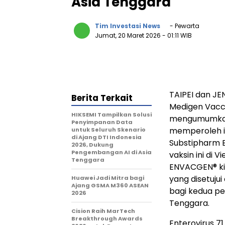
Asia Tenggara
Tim Investasi News
- Pewarta
Jumat, 20 Maret 2026
- 01:11 WIB
TAIPEI dan JE
Berita Terkait
Medigen Vacci
HIKSEMI Tampilkan Solusi
mengumumkan, 
Penyimpanan Data
memperoleh iz
untuk Seluruh Skenario
di Ajang DTI Indonesia
Substipharm 
2026, Dukung
Pengembangan AI di Asia
vaksin ini di 
Tenggara
ENVACGEN® ki
yang disetuju
Huawei Jadi Mitra bagi
Ajang GSMA M360 ASEAN
bagi kedua pe
2026
Tenggara.
Cision Raih MarTech
Breakthrough Awards
Enterovirus 