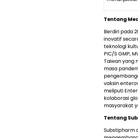
Tentang Med
Berdiri pada
inovatif seca
teknologi kult
PIC/S GMP, M
Taiwan yang
masa pandemi
pengembangan
vaksin entero
meliputi Enter
kolaborasi gl
masyarakat yan
Tentang Sub
Substipharm a
mengembangka