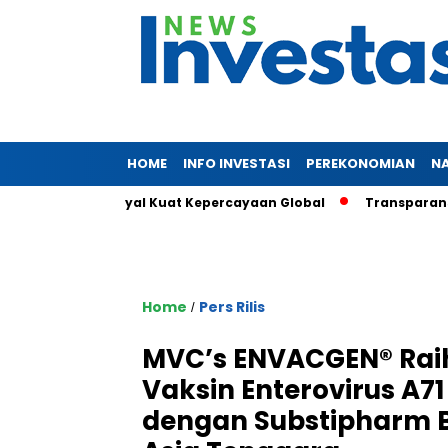
HOME
INFO INVESTASI
PEREKONOMIAN
N
2 Triliun, Sinyal Kuat Kepercayaan Global
Transparansi dan
Home
Pers Rilis
/
MVC’s ENVACGEN® Raih
Vaksin Enterovirus A7
dengan Substipharm Bi