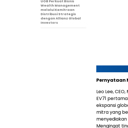
UOB Perkuat Bisnis
Wealth Management
melalui Kemitraan
Distribusi Strategis
dengan Allianz Global
Investors
Pernyataan
Leo Lee, CEO,
EV71 pertama
ekspansi glo
mitra yang be
menyediakan v
Mengingat tin