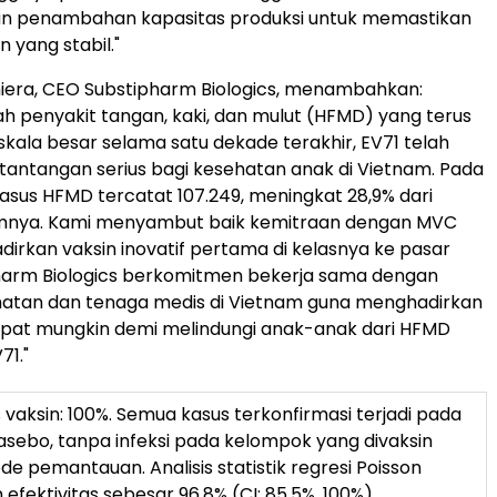
 penambahan kapasitas produksi untuk memastikan
 yang stabil."
iera, CEO Substipharm Biologics, menambahkan:
 penyakit tangan, kaki, dan mulut (HFMD) yang terus
 skala besar selama satu dekade terakhir, EV71 telah
tantangan serius bagi kesehatan anak di Vietnam. Pada
kasus HFMD tercatat 107.249, meningkat 28,9% dari
mnya. Kami menyambut baik kemitraan dengan MVC
irkan vaksin inovatif pertama di kelasnya ke pasar
pharm Biologics berkomitmen bekerja sama dengan
hatan dan tenaga medis di Vietnam guna menghadirkan
cepat mungkin demi melindungi anak-anak dari HFMD
71."
as vaksin: 100%. Semua kasus terkonfirmasi terjadi pada
sebo, tanpa infeksi pada kelompok yang divaksin
de pemantauan. Analisis statistik regresi Poisson
efektivitas sebesar 96,8% (CI: 85,5%, 100%).