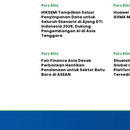
Pers Rilis
Pers Rili
HIKSEMI Tampilkan Solusi
Huawei 
Penyimpanan Data untuk
GSMA M
Seluruh Skenario di Ajang DTI
Indonesia 2026, Dukung
Pengembangan AI di Asia
Tenggara
Pers Rilis
Pers Rili
Fair Finance Asia Desak
Shueish
Perbankan Hentikan
Global 
Pendanaan untuk Sektor Batu
Platfo
Bara di ASEAN
Tersedi