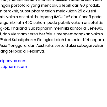
engan portofolio yang mencakup lebih dari 90 produk.
 terakhir, Substipharm telah melakukan 25 akuisisi,
isi vaksin ensefalitis Jepang IMOJEV® dari Sanofi pada
engambil alih 49% saham pada pabrik vaksin ensefalitis
gkok, Thailand. Substipharm memiliki kantor di Jenewa,
nd, dan Vietnam serta berfokus mengembangkan vaksin.
 dari Substipharm Biologics telah tersedia di 14 negara
k, Asia Tenggara, dan Australia, serta diakui sebagai vaksin
pang terbaik di kelasnya.
digenvac.com
stipharm.com