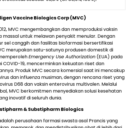
igen Vaccine Biologics Corp (MVC)
 2012, MVC mengembangkan dan memproduksi vaksin
ra massal untuk melawan penyakit menular. Dengan
ur sel canggih dan fasilitas biofarmasi bersertifikasi
VC merupakan satu-satunya produsen domestik di
 memperoleh
Emergency Use Authorization
(EUA) pada
 COVID-19, mencerminkan kekuatan riset dan
nya. Produk MVC secara komersial saat ini mencakup
virus dan influenza musiman, dengan rencana riset yang
ovirus D68 dan vaksin enterovirus multivalen. Melalui
obal, MVC berkomitmen menyediakan solusi kesehatan
g inovatif di seluruh dunia.
stipharm & Substipharm Biologics
dalah perusahaan farmasi swasta asal Prancis yang
n, memasok, dan mendistribusikan obat di lebih dari