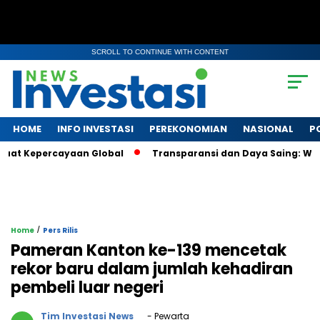
SCROLL TO CONTINUE WITH CONTENT
HOME
INFO INVESTASI
PEREKONOMIAN
NASIONAL
P
at Kepercayaan Global
Transparansi dan Daya Saing: Wajah 
/
Home
Pers Rilis
Pameran Kanton ke-139 mencetak
rekor baru dalam jumlah kehadiran
pembeli luar negeri
Tim Investasi News
- Pewarta