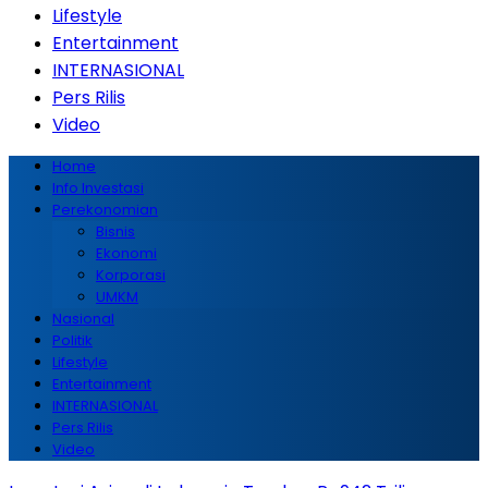
Lifestyle
Entertainment
INTERNASIONAL
Pers Rilis
Video
Home
Info Investasi
Perekonomian
Bisnis
Ekonomi
Korporasi
UMKM
Nasional
Politik
Lifestyle
Entertainment
INTERNASIONAL
Pers Rilis
Video