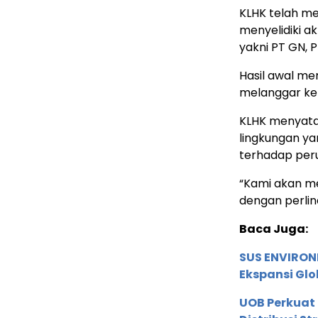
KLHK telah m
menyelidiki a
yakni PT GN, 
Hasil awal me
melanggar ke
KLHK menyatak
lingkungan ya
terhadap per
“Kami akan me
dengan perlin
Baca Juga:
SUS ENVIRONM
Ekspansi Glo
UOB Perkuat