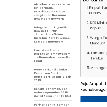
Distribusi Press Release
Empat Tam
Kini Berubah,
Persrilis.com Perluas
Hukum
Jangkauan Bersama
New Media Network
DPR Minta
Integrasi Jaringan PR
Papua
Newswire – PSPI
Tingkatkan Efisiensi
Warga Tol
Distribusi Pers Rilis Klien
ke Media Indonesia
Menguat
Ekosistem Promedia
Tambang 
Dorong 24jamnews.com
Jadi Rumah Baru Media
Terukur
Lokal
Menjaga 
Dana Terkunci Dibuka,
Kemenkeu Cairkan
Rp168,5 Triliun dari Blokir
2025
Raja Ampat di
keanekaragama
Koreksi Sentimen, CSA
Index September 2025
Catat Penurunan ke 65,4
Peringkat Nilai Tambah