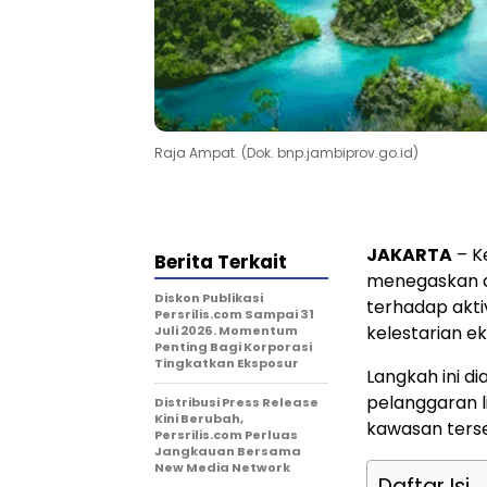
Raja Ampat. (Dok. bnp.jambiprov.go.id)
JAKARTA
– K
Berita Terkait
menegaskan a
Diskon Publikasi
terhadap akt
Persrilis.com Sampai 31
kelestarian e
Juli 2026. Momentum
Penting Bagi Korporasi
Tingkatkan Eksposur
Langkah ini d
pelanggaran 
Distribusi Press Release
Kini Berubah,
kawasan ters
Persrilis.com Perluas
Jangkauan Bersama
New Media Network
Daftar Isi