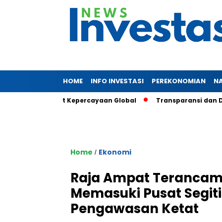
HOME
INFO INVESTASI
PEREKONOMIAN
N
, Sinyal Kuat Kepercayaan Global
Transparansi dan Daya Sai
Home
Ekonomi
/
Raja Ampat Terancam:
Memasuki Pusat Segit
Pengawasan Ketat