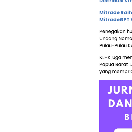
Distribusi St
Mitrade Raih
MitradeGPT V
Penegakan hu
Undang Nomor 
Pulau-Pulau Ke
KLHK juga me
Papua Barat D
yang memprior