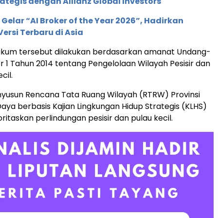
rategis dengan Allianz Global Investors
 Gelar “AI Broker of the Year 2026”, Hadirkan
ersi Terbaru di Asia
kum tersebut dilakukan berdasarkan amanat Undang-
1 Tahun 2014 tentang Pengelolaan Wilayah Pesisir dan
cil.
nyusun Rencana Tata Ruang Wilayah (RTRW) Provinsi
aya berbasis Kajian Lingkungan Hidup Strategis (KLHS)
itaskan perlindungan pesisir dan pulau kecil.