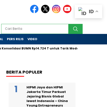
ID
AL
PERS RILIS
VIDEO
dasi BUMN Rp14.724 T untuk Tarik Modal Global
LPS Tak Lag
BERITA POPULER
HIPMI Jaya dan HIPMI
Jakarta Timur Perkuat
Jejaring Bisnis Global
lewat Indonesia – China
Young Entrepreneurs