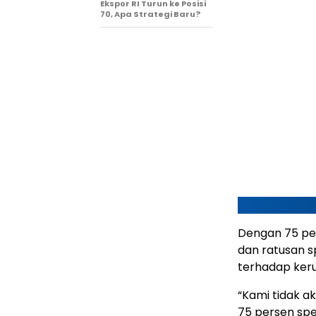
Ekspor RI Turun ke Posisi
70, Apa Strategi Baru?
Dengan 75 pers
dan ratusan sp
terhadap keru
“Kami tidak a
75 persen spe