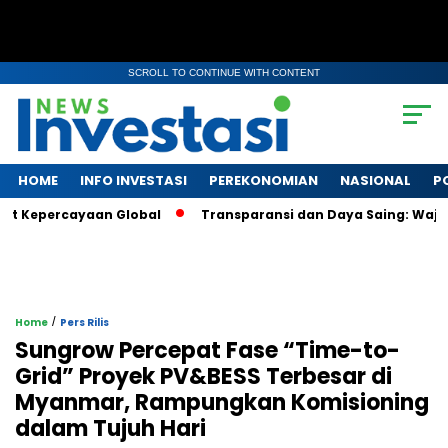
SCROLL TO CONTINUE WITH CONTENT
HOME
INFO INVESTASI
PEREKONOMIAN
NASIONAL
P
 Kepercayaan Global
Transparansi dan Daya Saing: Wajah Ba
/
Home
Pers Rilis
Sungrow Percepat Fase “Time-to-
Grid” Proyek PV&BESS Terbesar di
Myanmar, Rampungkan Komisioning
dalam Tujuh Hari