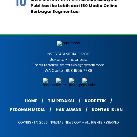
Publikasi ke Lebih dari 150 Media Online
Berbagai Segmentasi
INVESTASI MEDIA CIRCLE
Jakarta - Indonesia
Email redaksi: editorekbis@gmail.com
WA Center: 853 1555 7788
HOME
TIM REDAKSI
KODE ETIK
PEDOMAN MEDIA
HAK JAWAB
KONTAK IKLAN
COPYRIGHT © 2026 INVESTASINEWS.COM - ALL RIGHTS RESERVED