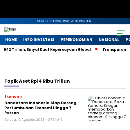
SCROLL TO CONTINUE WITH CONTENT
HOME
INFO INVESTASI
PEREKONOMIAN
NASIONAL
P
p942 Triliun, Sinyal Kuat Kepercayaan Global
Transparansi d
Topik
Aset Rp14 Ribu Triliun
Ekonomi
Danantara Indonesia Siap Dorong
Pertumbuhan Ekonomi Hingga 7
Persen
Selasa, 12 Agustus 2025 - 07:51 WIB