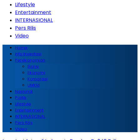
Lifestyle
Entertainment
INTERNASIONAL
Pers Rilis
Video
Home
Info Investasi
Perekonomian
Bisnis
Ekonomi
Korporasi
UMKM
Nasional
Politik
Lifestyle
Entertainment
INTERNASIONAL
Pers Rilis
Video