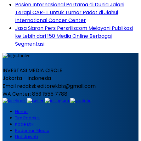
Pasien Internasional Pertama di Dunia Jalani
Terapi CAR-T untuk Tumor Padat di Jiahui
International Cancer Center
Jasa Siaran Pers Persriliscom Melayani Publikasi
ke Lebih dari 150 Media Online Berbagai
Segmentasi
INVESTASI MEDIA CIRCLE
Jakarta - Indonesia
Email redaksi: editorekbis@gmail.com
WA Center: 853 1555 7788
Home
Tim Redaksi
Kode Etik
Pedoman Media
Hak Jawab