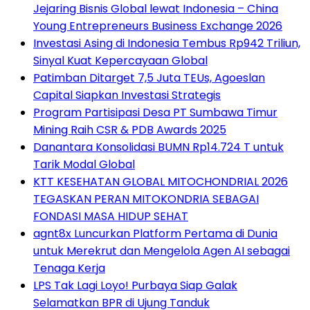
Jejaring Bisnis Global lewat Indonesia – China
Young Entrepreneurs Business Exchange 2026
Investasi Asing di Indonesia Tembus Rp942 Triliun,
Sinyal Kuat Kepercayaan Global
Patimban Ditarget 7,5 Juta TEUs, Agoeslan
Capital Siapkan Investasi Strategis
Program Partisipasi Desa PT Sumbawa Timur
Mining Raih CSR & PDB Awards 2025
Danantara Konsolidasi BUMN Rp14.724 T untuk
Tarik Modal Global
KTT KESEHATAN GLOBAL MITOCHONDRIAL 2026
TEGASKAN PERAN MITOKONDRIA SEBAGAI
FONDASI MASA HIDUP SEHAT
agnt8x Luncurkan Platform Pertama di Dunia
untuk Merekrut dan Mengelola Agen AI sebagai
Tenaga Kerja
LPS Tak Lagi Loyo! Purbaya Siap Galak
Selamatkan BPR di Ujung Tanduk