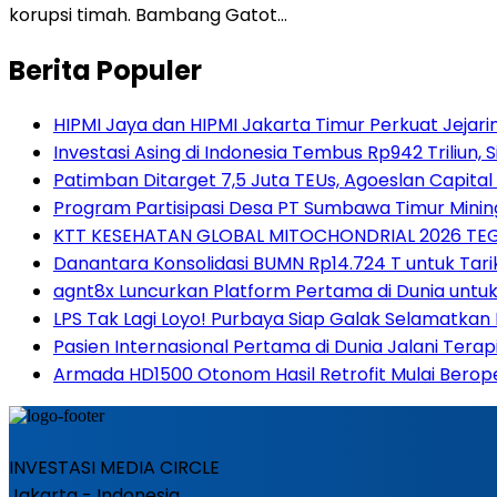
korupsi timah. Bambang Gatot…
Berita Populer
HIPMI Jaya dan HIPMI Jakarta Timur Perkuat Jejari
Investasi Asing di Indonesia Tembus Rp942 Triliun,
Patimban Ditarget 7,5 Juta TEUs, Agoeslan Capital 
Program Partisipasi Desa PT Sumbawa Timur Minin
KTT KESEHATAN GLOBAL MITOCHONDRIAL 2026 TE
Danantara Konsolidasi BUMN Rp14.724 T untuk Tari
agnt8x Luncurkan Platform Pertama di Dunia untu
LPS Tak Lagi Loyo! Purbaya Siap Galak Selamatkan 
Pasien Internasional Pertama di Dunia Jalani Tera
Armada HD1500 Otonom Hasil Retrofit Mulai Beropera
INVESTASI MEDIA CIRCLE
Jakarta - Indonesia