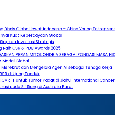
ng Bisnis Global lewat Indonesia – China Young Entrepre
 Sinyal Kuat Kepercayaan Global
Siapkan Investasi Strategis
g Raih CSR & PDB Awards 2025
GASKAN PERAN MITOKONDRIA SEBAGAI FONDASI MASA HI
k Modal Global
k Merekrut dan Mengelola Agen AI sebagai Tenaga Kerja
BPR di Ujung Tanduk
pi CAR-T untuk Tumor Padat di Jiahui International Cance
si pada Sif Siang di Australia Barat