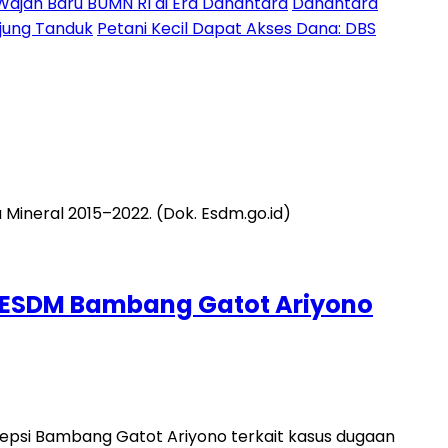
Wajah Baru BUMN RI di Era Danantara
Danantara
Ujung Tanduk
Petani Kecil Dapat Akses Dana: DBS
a KESDM Bambang Gatot Ariyono
sepsi Bambang Gatot Ariyono terkait kasus dugaan