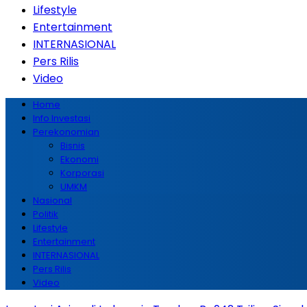
Lifestyle
Entertainment
INTERNASIONAL
Pers Rilis
Video
Home
Info Investasi
Perekonomian
Bisnis
Ekonomi
Korporasi
UMKM
Nasional
Politik
Lifestyle
Entertainment
INTERNASIONAL
Pers Rilis
Video