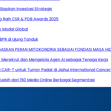
Siapkan Investasi Strategis
g Raih CSR & PDB Awards 2025
k Modal Global
BPR di Ujung Tanduk
GASKAN PERAN MITOKONDRIA SEBAGAI FONDASI MASA HI
k Merekrut dan Mengelola Agen AI sebagai Tenaga Kerja
pi CAR-T untuk Tumor Padat di Jiahui International Cance
e Lebih dari 150 Media Online Berbagai Segmentasi