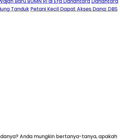
Wajah Baru BUMN RI di Era Danantara
Danantara
Ujung Tanduk
Petani Kecil Dapat Akses Dana: DBS
r adanya? Anda mungkin bertanya-tanya, apakah