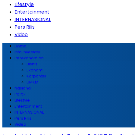
Lifestyle
Entertainment
INTERNASIONAL
Pers Rilis
Video
Home
Info Investasi
Perekonomian
Bisnis
Ekonomi
Korporasi
UMKM
Nasional
Politik
Lifestyle
Entertainment
INTERNASIONAL
Pers Rilis
Video