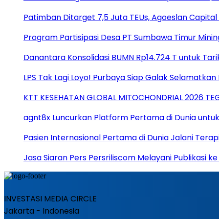
Patimban Ditarget 7,5 Juta TEUs, Agoeslan Capital 
Program Partisipasi Desa PT Sumbawa Timur Minin
Danantara Konsolidasi BUMN Rp14.724 T untuk Tari
LPS Tak Lagi Loyo! Purbaya Siap Galak Selamatkan 
KTT KESEHATAN GLOBAL MITOCHONDRIAL 2026 TE
agnt8x Luncurkan Platform Pertama di Dunia untu
Pasien Internasional Pertama di Dunia Jalani Tera
Jasa Siaran Pers Persriliscom Melayani Publikasi k
INVESTASI MEDIA CIRCLE
Jakarta - Indonesia