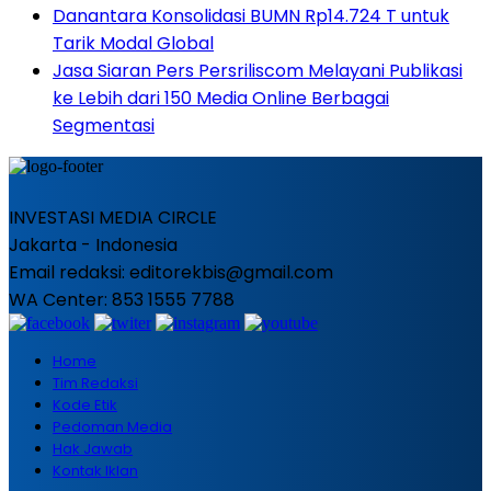
Danantara Konsolidasi BUMN Rp14.724 T untuk
Tarik Modal Global
Jasa Siaran Pers Persriliscom Melayani Publikasi
ke Lebih dari 150 Media Online Berbagai
Segmentasi
INVESTASI MEDIA CIRCLE
Jakarta - Indonesia
Email redaksi: editorekbis@gmail.com
WA Center: 853 1555 7788
Home
Tim Redaksi
Kode Etik
Pedoman Media
Hak Jawab
Kontak Iklan