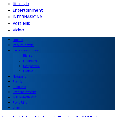
Lifestyle
Entertainment
INTERNASIONAL
Pers Rilis
Video
Home
Info Investasi
Perekonomian
Bisnis
Ekonomi
Korporasi
UMKM
Nasional
Politik
Lifestyle
Entertainment
INTERNASIONAL
Pers Rilis
Video