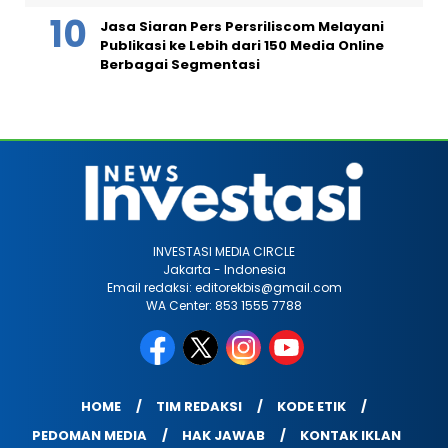
Jasa Siaran Pers Persriliscom Melayani
Publikasi ke Lebih dari 150 Media Online
Berbagai Segmentasi
INVESTASI MEDIA CIRCLE
Jakarta - Indonesia
Email redaksi: editorekbis@gmail.com
WA Center: 853 1555 7788
HOME
TIM REDAKSI
KODE ETIK
PEDOMAN MEDIA
HAK JAWAB
KONTAK IKLAN