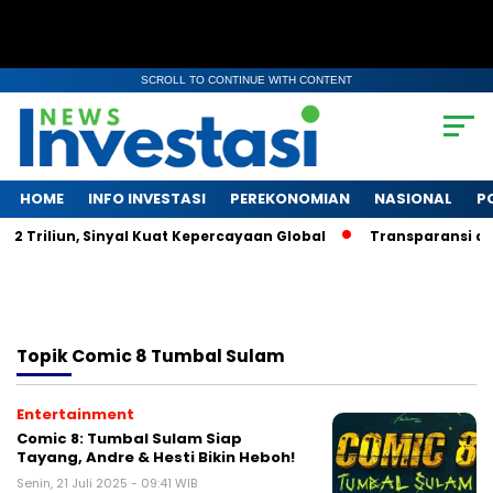
SCROLL TO CONTINUE WITH CONTENT
HOME
INFO INVESTASI
PEREKONOMIAN
NASIONAL
P
2 Triliun, Sinyal Kuat Kepercayaan Global
Transparansi dan
Topik
Comic 8 Tumbal Sulam
Entertainment
Comic 8: Tumbal Sulam Siap
Tayang, Andre & Hesti Bikin Heboh!
Senin, 21 Juli 2025 - 09:41 WIB