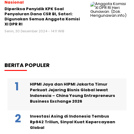
Nasional
Diperiksa Penyidik KPK Soal
Penyaluran Dana CSR BI, Satori:
Digunakan Semua Anggota Komisi
XI DPR RI
Senin, 30 Desember 2024 - 14:11 WIB
BERITA POPULER
HIPMI Jaya dan HIPMI Jakarta Timur
Perkuat Jejaring Bisnis Global lewat
Indonesia – China Young Entrepreneurs
Business Exchange 2026
Investasi Asing di Indonesia Tembus
Rp942 Triliun, Sinyal Kuat Kepercayaan
Global