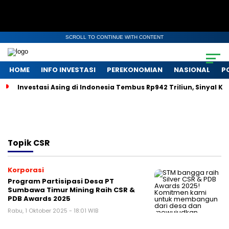
SCROLL TO CONTINUE WITH CONTENT
HOME
INFO INVESTASI
PEREKONOMIAN
NASIONAL
P
Investasi Asing di Indonesia Tembus Rp942 Triliun, Sinyal 
Topik
CSR
Korporasi
Program Partisipasi Desa PT
Sumbawa Timur Mining Raih CSR &
PDB Awards 2025
Rabu, 1 Oktober 2025 - 18:01 WIB