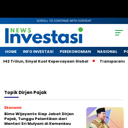
SCROLL TO CONTINUE WITH CONTENT
HOME
INFO INVESTASI
PEREKONOMIAN
NASIONAL
P
942 Triliun, Sinyal Kuat Kepercayaan Global
Transparansi d
Topik
Dirjen Pajak
Ekonomi
Bimo Wijayanto Siap Jabat Dirjen
Pajak, Tunggu Pelantikan dari
Menteri Sri Mulyani di Kemenkeu