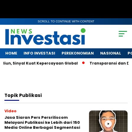
SCROLL TO CONTINUE WITH CONTENT
HOME
INFO INVESTASI
PEREKONOMIAN
NASIONAL
P
iliun, Sinyal Kuat Kepercayaan Global
Transparansi dan Day
Topik
Publikasi
Video
Jasa Siaran Pers Persriliscom
Melayani Publikasi ke Lebih dari 150
Media Online Berbagai Segmentasi