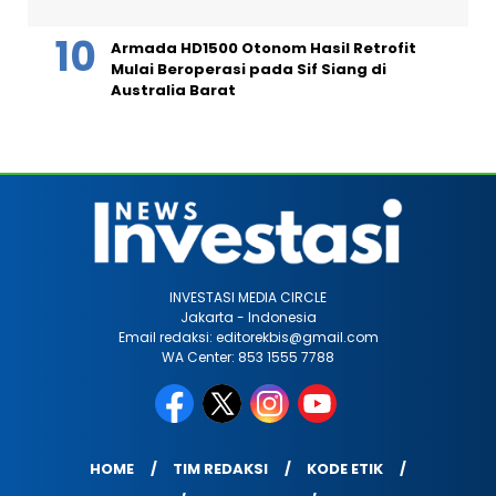
Armada HD1500 Otonom Hasil Retrofit
Mulai Beroperasi pada Sif Siang di
Australia Barat
INVESTASI MEDIA CIRCLE
Jakarta - Indonesia
Email redaksi: editorekbis@gmail.com
WA Center: 853 1555 7788
HOME
TIM REDAKSI
KODE ETIK