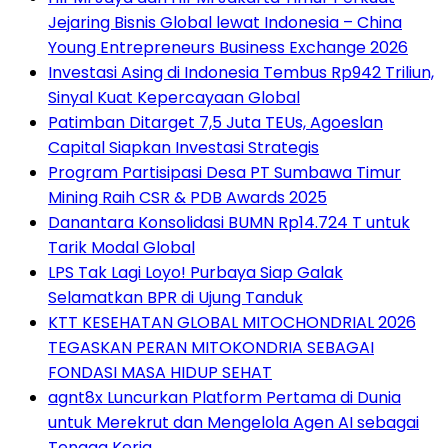
Jejaring Bisnis Global lewat Indonesia – China
Young Entrepreneurs Business Exchange 2026
Investasi Asing di Indonesia Tembus Rp942 Triliun,
Sinyal Kuat Kepercayaan Global
Patimban Ditarget 7,5 Juta TEUs, Agoeslan
Capital Siapkan Investasi Strategis
Program Partisipasi Desa PT Sumbawa Timur
Mining Raih CSR & PDB Awards 2025
Danantara Konsolidasi BUMN Rp14.724 T untuk
Tarik Modal Global
LPS Tak Lagi Loyo! Purbaya Siap Galak
Selamatkan BPR di Ujung Tanduk
KTT KESEHATAN GLOBAL MITOCHONDRIAL 2026
TEGASKAN PERAN MITOKONDRIA SEBAGAI
FONDASI MASA HIDUP SEHAT
agnt8x Luncurkan Platform Pertama di Dunia
untuk Merekrut dan Mengelola Agen AI sebagai
Tenaga Kerja