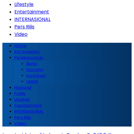
Lifestyle
Entertainment
INTERNASIONAL
Pers Rilis
Video
Home
Info Investasi
Perekonomian
Bisnis
Ekonomi
Korporasi
UMKM
Nasional
Politik
Lifestyle
Entertainment
INTERNASIONAL
Pers Rilis
Video