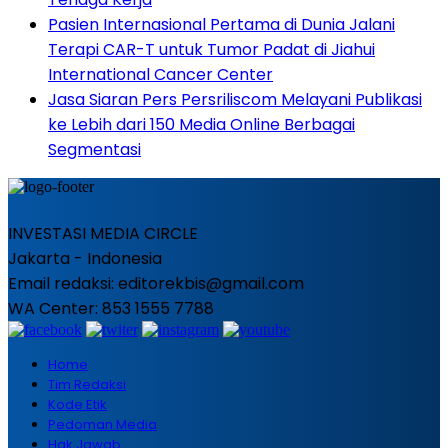
Pasien Internasional Pertama di Dunia Jalani
Terapi CAR-T untuk Tumor Padat di Jiahui
International Cancer Center
Jasa Siaran Pers Persriliscom Melayani Publikasi
ke Lebih dari 150 Media Online Berbagai
Segmentasi
INVESTASI MEDIA CIRCLE
Jakarta - Indonesia
Email redaksi: editorekbis@gmail.com
WA Center: 853 1555 7788
Home
Tim Redaksi
Kode Etik
Pedoman Media
Hak Jawab