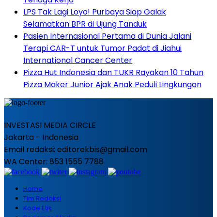
LPS Tak Lagi Loyo! Purbaya Siap Galak
Selamatkan BPR di Ujung Tanduk
Pasien Internasional Pertama di Dunia Jalani
Terapi CAR-T untuk Tumor Padat di Jiahui
International Cancer Center
Pizza Hut Indonesia dan TUKR Rayakan 10 Tahun
Pizza Maker Junior Ajak Anak Peduli Lingkungan
INVESTASI MEDIA CIRCLE
Jakarta - Indonesia
Email redaksi: editorekbis@gmail.com
WA Center: 853 1555 7788
Home
Tim Redaksi
Kode Etik