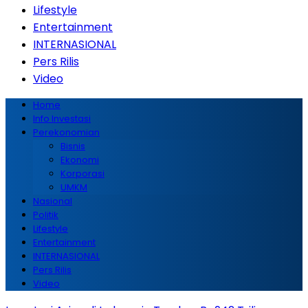
Lifestyle
Entertainment
INTERNASIONAL
Pers Rilis
Video
Home
Info Investasi
Perekonomian
Bisnis
Ekonomi
Korporasi
UMKM
Nasional
Politik
Lifestyle
Entertainment
INTERNASIONAL
Pers Rilis
Video