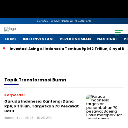
SCROLL TO CONTINUE WITH CONTENT
HOME
INFO INVESTASI
PEREKONOMIAN
NASIONAL
P
Investasi Asing di Indonesia Tembus Rp942 Triliun, Sinyal 
Topik
Transformasi Bumn
Korporasi
Garuda Indonesia Kantongi Dana
Rp6,6 Triliun, Targetkan 70 Pesawat
Baru
Jumat, 4 Juli 2025 - 10:25 WIB