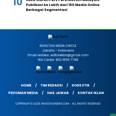
Publikasi ke Lebih dari 150 Media Online
Berbagai Segmentasi
INVESTASI MEDIA CIRCLE
Jakarta - Indonesia
Email redaksi: editorekbis@gmail.com
WA Center: 853 1555 7788
HOME
TIM REDAKSI
KODE ETIK
PEDOMAN MEDIA
HAK JAWAB
KONTAK IKLAN
COPYRIGHT © 2026 INVESTASINEWS.COM - ALL RIGHTS RESERVED