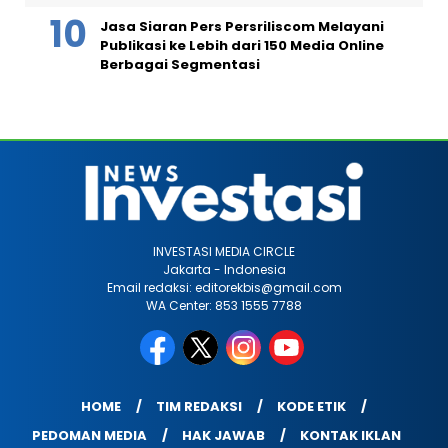
Jasa Siaran Pers Persriliscom Melayani
Publikasi ke Lebih dari 150 Media Online
Berbagai Segmentasi
INVESTASI MEDIA CIRCLE
Jakarta - Indonesia
Email redaksi: editorekbis@gmail.com
WA Center: 853 1555 7788
HOME
TIM REDAKSI
KODE ETIK
PEDOMAN MEDIA
HAK JAWAB
KONTAK IKLAN