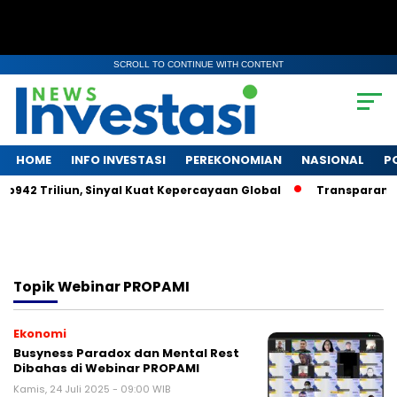
SCROLL TO CONTINUE WITH CONTENT
HOME
INFO INVESTASI
PEREKONOMIAN
NASIONAL
P
p942 Triliun, Sinyal Kuat Kepercayaan Global
Transparansi 
Topik
Webinar PROPAMI
Ekonomi
Busyness Paradox dan Mental Rest
Dibahas di Webinar PROPAMI
Kamis, 24 Juli 2025 - 09:00 WIB