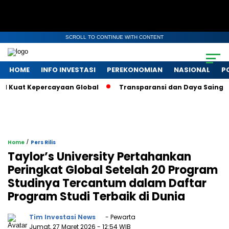
SCROLL TO CONTINUE WITH CONTENT
HOME
INFO INVESTASI
PEREKONOMIAN
NASIONAL
P
 Kuat Kepercayaan Global
Transparansi dan Daya Saing: Waj
/
Home
Pers Rilis
Taylor’s University Pertahankan
Peringkat Global Setelah 20 Program
Studinya Tercantum dalam Daftar
Program Studi Terbaik di Dunia
Tim Investasi News
- Pewarta
Jumat, 27 Maret 2026
- 12:54 WIB