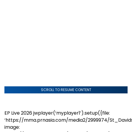
SCROLL TO RESUME CONTENT
EP Live 2026
jwplayer(‘myplayer1’).setup({file:
‘https://mma.prnasia.com/media2/2999974/St_Davi
image: