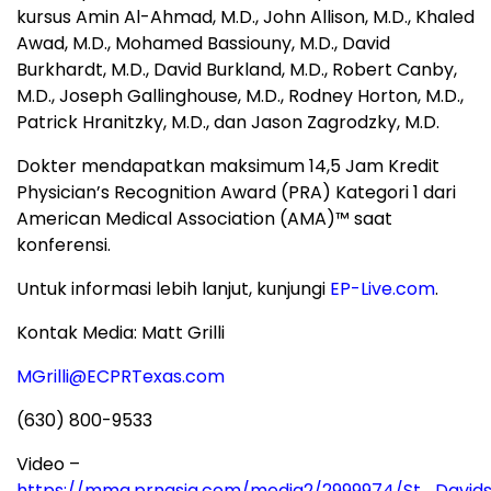
kursus Amin Al-Ahmad, M.D., John Allison, M.D., Khaled
Awad, M.D., Mohamed Bassiouny, M.D., David
Burkhardt, M.D., David Burkland, M.D., Robert Canby,
M.D., Joseph Gallinghouse, M.D., Rodney Horton, M.D.,
Patrick Hranitzky, M.D., dan Jason Zagrodzky, M.D.
Dokter mendapatkan maksimum 14,5 Jam Kredit
Physician’s Recognition Award (PRA) Kategori 1 dari
American Medical Association (AMA)™ saat
konferensi.
Untuk informasi lebih lanjut, kunjungi
EP-Live.com
.
Kontak Media: Matt Grilli
MGrilli@ECPRTexas.com
(630) 800-9533
Video –
https://mma.prnasia.com/media2/2999974/St_Davi