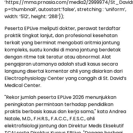
‘https://mma.prnasia.com/media2/2999974/St_Davi
p=thumbnail’, autostart:’false’, stretching : ‘uniform’,
width: ‘512’, height: ‘288’});
Peserta EPLive meliputi dokter, perawat terdaftar
praktik tingkat lanjut, dan profesional kesehatan
terkait yang berminat mengobati aritmia jantung
kompleks, suatu kondisi di mana jantung berdetak
dengan ritme tak teratur atau abnormal. Alat
pengajaran utamanya adalah studi kasus secara
langsung disertai komentar ahli yang disiarkan dari
Electrophysiology Center yang canggih di St. David’s
Medical Center.
"Rekor jumlah peserta EPLive 2026 menunjukkan
peningkatan permintaan terhadap pendidikan
praktis berbasis kasus dan kerja sama," kata Andrea
Natale, M.D., F.H.R.S., F.A.C.C., F.E.S.C., ahli
elektrofisiologi jantung dan Direktur Medis Eksekutif
TCAI serta Direktur Kursus EPLive. "Dengan berbagi