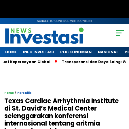
SCROLL TO CONTINUE WITH CONTENT
HOME
INFO INVESTASI
PEREKONOMIAN
NASIONAL
P
t Kepercayaan Global
Transparansi dan Daya Saing: Wajah B
/
Home
Pers Rilis
Texas Cardiac Arrhythmia Institute
di St. David’s Medical Center
selenggarakan konferensi
internasional tentang aritmia