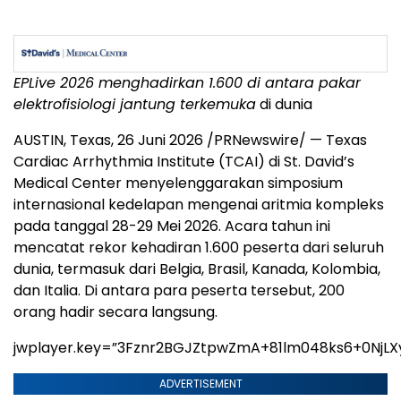
EPLive 2026 menghadirkan 1.600 di antara
pakar
elektrofisiologi jantung terkemuka
di dunia
AUSTIN, Texas
,
26 Juni 2026
/PRNewswire/ — Texas
Cardiac Arrhythmia Institute (TCAI) di St. David’s
Medical Center menyelenggarakan simposium
internasional kedelapan mengenai aritmia kompleks
pada tanggal 28-29 Mei 2026. Acara tahun ini
mencatat rekor kehadiran 1.600 peserta dari seluruh
dunia, termasuk dari Belgia, Brasil, Kanada, Kolombia,
dan Italia. Di antara para peserta tersebut, 200
orang hadir secara langsung.
jwplayer.key=”3Fznr2BGJZtpwZmA+81lm048ks6+0NjLX
ADVERTISEMENT