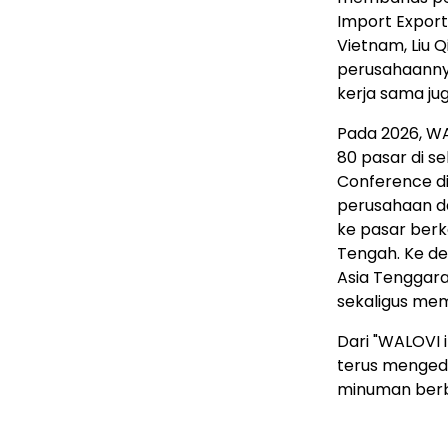
Import Expor
Vietnam, Liu 
perusahaannya
kerja sama ju
Pada 2026, WA
80 pasar di s
Conference d
perusahaan da
ke pasar berk
Tengah. Ke d
Asia Tenggara
sekaligus mem
Dari "WALOVI i
terus mengede
minuman berba