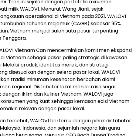
mi. Tren ini sejalan dengan portofolio minuman
ti milik WALOVI. Menurut Wang Jianli, sejak
angkauan operasional di Vietnam pada 2021, WALOVI
tumbuhan tahunan majemuk (CAGR) sebesar 95%.
an, Vietnam menjadi salah satu pasar terpenting
a Tenggara.
ALOVI Vietnam Can mencerminkan komitmen ekspansi
 di Vietnam sebagai pasar paling strategis di kawasan
 Melalui produk, identitas merek, dan strategi
ang disesuaikan dengan selera pasar lokal, WALOVI
an tradisi minuman kesehatan berbahan alami
en regional. Distributor lokal menilai rasa segar
dengan iklim dan kuliner Vietnam. WALOVI juga
s konsumen yang kuat sehingga kemasan edisi Vietnam
semakin relevan dengan pasar lokal.
n tersebut, WALOVI bertemu dengan pihak distributor
 Malaysia, Indonesia, dan sejumlah negara lain guna
uang kerja sama. Menurut CEO Bach Duong Trading