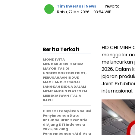
Tim Investasi News
- Pewarta
Rabu, 27 Mei 2026
- 03:54 WIB
HO CHI MINH C
Berita Terkait
menggelar aca
MONDEVITA
meluncurkan p
MENGAKUISISI SAHAM
2026. Dalam 
MAYORITAS DI
UNDERSCORE DISTRICT,
jajaran produ
PERUSAHAAN INDUK
MAGLIANO, SEBAGAI
Joint Exhibiti
LANGKAH KEDUA DALAM
internasional.
MEMBANGUN PLATFORM
MEREK MEWAH ITALIA
BARU
HIKSEMI Tampilkan Solusi
Penyimpanan Data
untuk Seluruh Skenario
di Ajang DTI Indonesia
2026, Dukung
Pengembangan AI di Asia