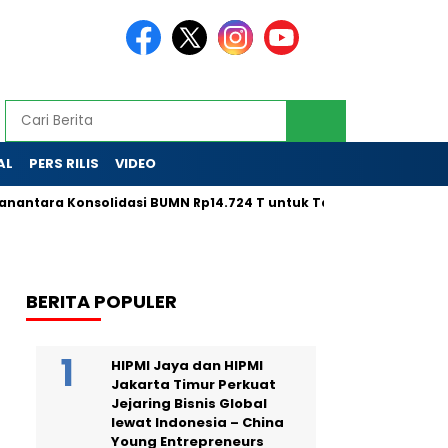
AL
PERS RILIS
VIDEO
ra Konsolidasi BUMN Rp14.724 T untuk Tarik Modal Global
L
BERITA POPULER
HIPMI Jaya dan HIPMI
Jakarta Timur Perkuat
Jejaring Bisnis Global
lewat Indonesia – China
Young Entrepreneurs