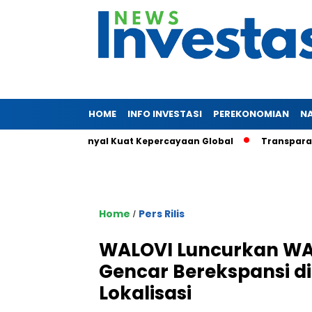
HOME
INFO INVESTASI
PEREKONOMIAN
N
42 Triliun, Sinyal Kuat Kepercayaan Global
Transparansi dan
Home
Pers Rilis
/
WALOVI Luncurkan WA
Gencar Berekspansi di
Lokalisasi