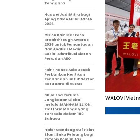
Tenggara
Huawei Jadi Mitra bagi
Ajang GSMA M360 ASEAN
2026
Cision Raih MarTech
Breakthrough Awards
2026 untuk Pemantauan
dan Analisis Media
Sosial, Distribusi Siaran
Pers, dan AEO
Fair Finance Asia Desak
Perbankan Hentikan
Pendanaan untuk Sektor
Batu Bara di ASEAN
Shueisha Perluas
WALOVI Vietna
Jangkauan Global
melalui MANGA MILLION,
Platform Manga yang
Tersedia dalam 100
Bahasa
Haier Gandeng AO 1 Point
Slam, Buka Peluang bagi
Petenis Komunitas