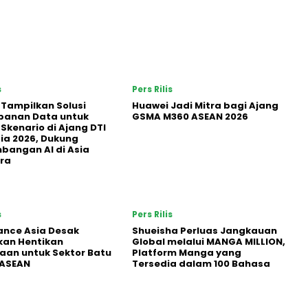
s
Pers Rilis
 Tampilkan Solusi
Huawei Jadi Mitra bagi Ajang
panan Data untuk
GSMA M360 ASEAN 2026
 Skenario di Ajang DTI
ia 2026, Dukung
angan AI di Asia
ra
s
Pers Rilis
nance Asia Desak
Shueisha Perluas Jangkauan
kan Hentikan
Global melalui MANGA MILLION,
an untuk Sektor Batu
Platform Manga yang
 ASEAN
Tersedia dalam 100 Bahasa