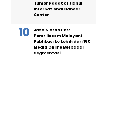
Tumor Padat di Jiahui
International Cancer
Center
Jasa Siaran Pers
Persriliscom Melayani
Publikasi ke Lebih dari 150
Media Online Berbagai
Segmentasi