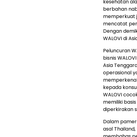
kesehatan ala
berbahan naba
memperkuat j
mencatat per
Dengan demiki
WALOVI di Asi
Peluncuran W
bisnis WALOVI
Asia Tenggara.
operasional y
memperkenalk
kepada konsum
WALOVI cocok 
memiliki basi
diperkirakan 
Dalam pamera
asal Thailand,
membahas pel