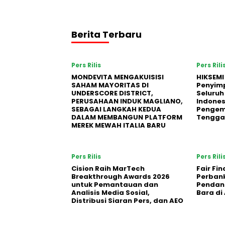
Berita Terbaru
Pers Rilis
Pers Rili
MONDEVITA MENGAKUISISI
HIKSEMI
SAHAM MAYORITAS DI
Penyim
UNDERSCORE DISTRICT,
Seluruh
PERUSAHAAN INDUK MAGLIANO,
Indones
SEBAGAI LANGKAH KEDUA
Pengemb
DALAM MEMBANGUN PLATFORM
Tengga
MEREK MEWAH ITALIA BARU
Pers Rilis
Pers Rili
Cision Raih MarTech
Fair Fi
Breakthrough Awards 2026
Perban
untuk Pemantauan dan
Pendana
Analisis Media Sosial,
Bara di
Distribusi Siaran Pers, dan AEO