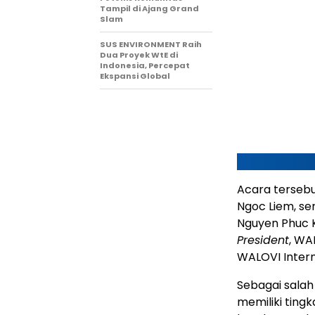
Tampil di Ajang Grand
Slam
SUS ENVIRONMENT Raih
Dua Proyek WtE di
Indonesia, Percepat
Ekspansi Global
Acara tersebut
Ngoc Liem, se
Nguyen Phuc K
President
, WA
WALOVI Interna
Sebagai salah
memiliki ting