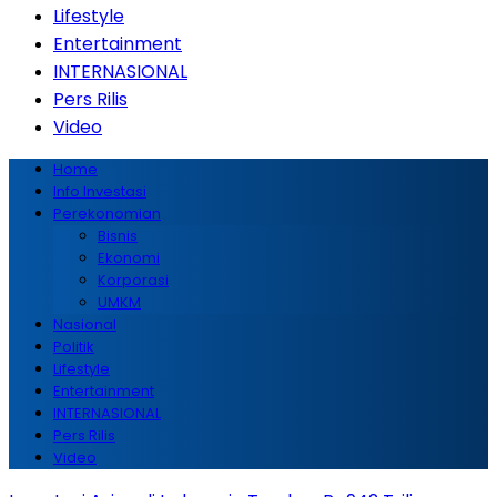
Lifestyle
Entertainment
INTERNASIONAL
Pers Rilis
Video
Home
Info Investasi
Perekonomian
Bisnis
Ekonomi
Korporasi
UMKM
Nasional
Politik
Lifestyle
Entertainment
INTERNASIONAL
Pers Rilis
Video