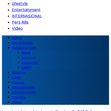
Lifestyle
Entertainment
INTERNASIONAL
Pers Rilis
Video
Home
Info Investasi
Perekonomian
Bisnis
Ekonomi
Korporasi
UMKM
Nasional
Politik
Lifestyle
Entertainment
INTERNASIONAL
Pers Rilis
Video