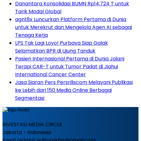
Danantara Konsolidasi BUMN Rp14.724 T untuk
Tarik Modal Global
agnt8x Luncurkan Platform Pertama di Dunia
untuk Merekrut dan Mengelola Agen AI sebagai
Tenaga Kerja
LPS Tak Lagi Loyo! Purbaya Siap Galak
Selamatkan BPR di Ujung Tanduk
Pasien Internasional Pertama di Dunia Jalani
Terapi CAR-T untuk Tumor Padat di Jiahui
International Cancer Center
Jasa Siaran Pers Persriliscom Melayani Publikasi
ke Lebih dari 150 Media Online Berbagai
Segmentasi
INVESTASI MEDIA CIRCLE
Jakarta - Indonesia
Email redaksi: editorekbis@gmail.com