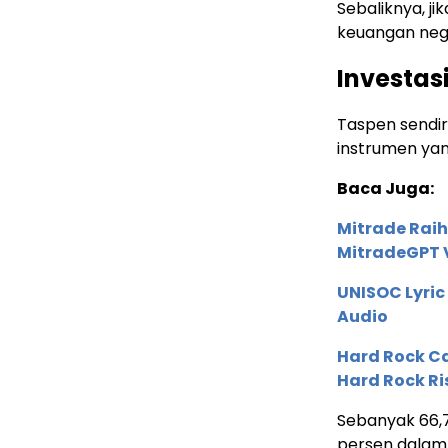
Sebaliknya, ji
keuangan neg
Investas
Taspen sendi
instrumen yan
Baca Juga:
Mitrade Raih
MitradeGPT V
UNISOC Lyri
Audio
Hard Rock C
Hard Rock Ri
Sebanyak 66,7 
persen dalam 