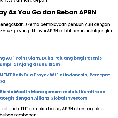
iun ASN di masa depan.
ay As You Go dan Beban APBN
enegaskan, skema pembiayaan pensiun ASN dengan
-you-go yang dibiayai APBN relatif aman untuk jangka
g AO 1 Point Slam, Buka Peluang bagi Petenis
ampil di Ajang Grand Slam
ENT Raih Dua Proyek WtE di Indonesia, Percepat
bal
 Bisnis Wealth Management melalui Kemitraan
rategis dengan Allianz Global Investors
efisit pada THT semakin besar, APBN akan terpaksa
beban tambahan.