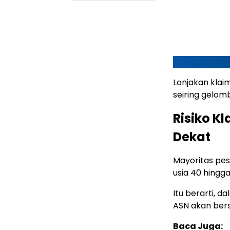
Lonjakan klai
seiring gelo
Risiko K
Dekat
Mayoritas pes
usia 40 hingga
Itu berarti, 
ASN akan ber
Baca Juga: