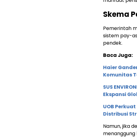
manfaat pens
Skema P
Pemerintah m
sistem pay-as
pendek.
Baca Juga:
Haier Ganden
Komunitas T
SUS ENVIRONM
Ekspansi Glo
UOB Perkuat
Distribusi St
Namun, jika d
menanggung 