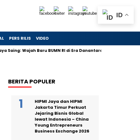
ID
AL
PERS RILIS
VIDEO
ya Saing: Wajah Baru BUMN RI di Era Danantara
Danantara 
BERITA POPULER
HIPMI Jaya dan HIPMI
Jakarta Timur Perkuat
Jejaring Bisnis Global
lewat Indonesia – China
Young Entrepreneurs
Business Exchange 2026