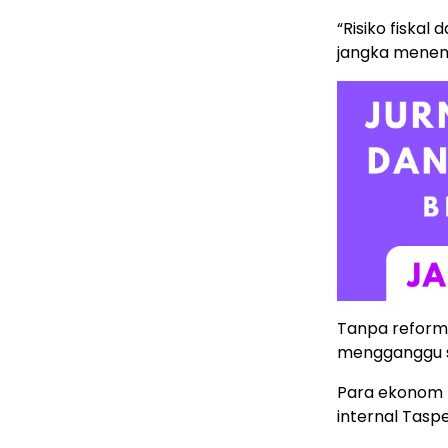
“Risiko fiskal
jangka menen
Tanpa reforma
mengganggu st
Para ekonom m
internal Tasp