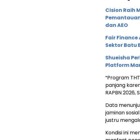
Cision Raih
Pemantauan d
dan AEO
Fair Financ
Sektor Batu 
Shueisha Pe
Platform Ma
“Program THT 
panjang karen
RAPBN 2026, S
Data menunjuk
jaminan sosial
justru mengal
Kondisi ini m