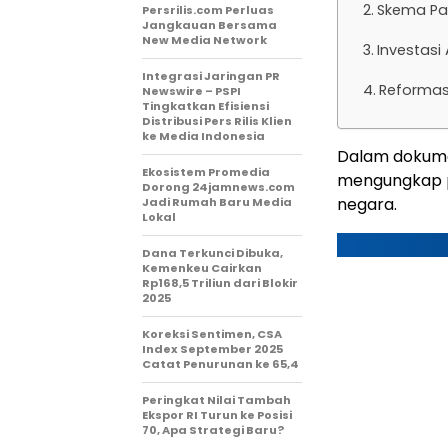
Skema Pa
Persrilis.com Perluas
Jangkauan Bersama
New Media Network
Investas
Integrasi Jaringan PR
Reformas
Newswire – PSPI
Tingkatkan Efisiensi
Distribusi Pers Rilis Klien
ke Media Indonesia
Dalam dokume
Ekosistem Promedia
mengungkap p
Dorong 24jamnews.com
negara.
Jadi Rumah Baru Media
Lokal
Dana Terkunci Dibuka,
Kemenkeu Cairkan
Rp168,5 Triliun dari Blokir
2025
Koreksi Sentimen, CSA
Index September 2025
Catat Penurunan ke 65,4
Peringkat Nilai Tambah
Ekspor RI Turun ke Posisi
70, Apa Strategi Baru?