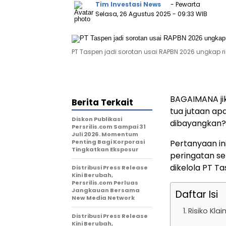
Tim Investasi News
- Pewarta
Selasa, 26 Agustus 2025
- 09:33 WIB
PT Taspen jadi sorotan usai RAPBN 2026 ungkap risi
BAGAIMANA jik
Berita Terkait
tua jutaan apa
Diskon Publikasi
dibayangkan?
Persrilis.com Sampai 31
Juli 2026. Momentum
Penting Bagi Korporasi
Pertanyaan i
Tingkatkan Eksposur
peringatan se
dikelola PT T
Distribusi Press Release
Kini Berubah,
Persrilis.com Perluas
Jangkauan Bersama
Daftar Isi
New Media Network
Risiko Kl
Distribusi Press Release
Kini Berubah,