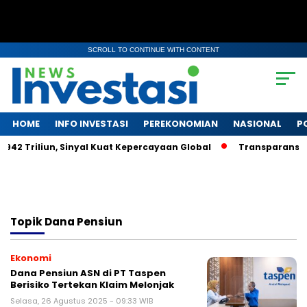
SCROLL TO CONTINUE WITH CONTENT
HOME
INFO INVESTASI
PEREKONOMIAN
NASIONAL
P
942 Triliun, Sinyal Kuat Kepercayaan Global
Transparansi d
Topik
Dana Pensiun
Ekonomi
Dana Pensiun ASN di PT Taspen
Berisiko Tertekan Klaim Melonjak
Selasa, 26 Agustus 2025 - 09:33 WIB