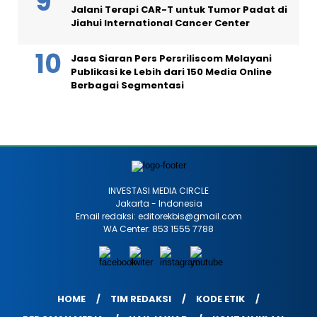
Jalani Terapi CAR-T untuk Tumor Padat di
Jiahui International Cancer Center
Jasa Siaran Pers Persriliscom Melayani
Publikasi ke Lebih dari 150 Media Online
Berbagai Segmentasi
INVESTASI MEDIA CIRCLE
Jakarta - Indonesia
Email redaksi: editorekbis@gmail.com
WA Center: 853 1555 7788
HOME
TIM REDAKSI
KODE ETIK