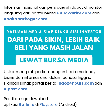
Informasi nasional dari pers daerah dapat dimonitor
langsumg dari portal berita
Hallokaltim.com
dan
Apakabarbogor.com
.
Untuk mengikuti perkembangan berita nasional,
bisinis dan internasional dalam bahasa Inggris,
silahkan simak portal berita
Indo24hours.com
dan
01post.com
.
Pastikan juga download
aplikasi
Hallo.id
di
Playstore
(Android)