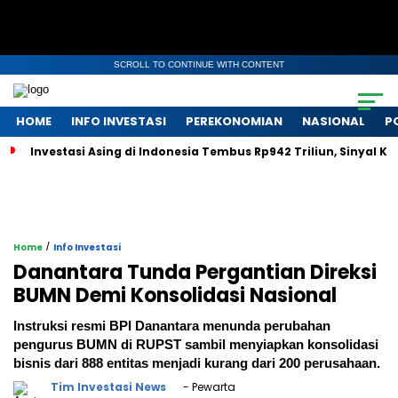
SCROLL TO CONTINUE WITH CONTENT
HOME
INFO INVESTASI
PEREKONOMIAN
NASIONAL
P
Investasi Asing di Indonesia Tembus Rp942 Triliun, Sinyal 
/
Home
Info Investasi
Danantara Tunda Pergantian Direksi
BUMN Demi Konsolidasi Nasional
Instruksi resmi BPI Danantara menunda perubahan
pengurus BUMN di RUPST sambil menyiapkan konsolidasi
bisnis dari 888 entitas menjadi kurang dari 200 perusahaan.
Tim Investasi News
- Pewarta