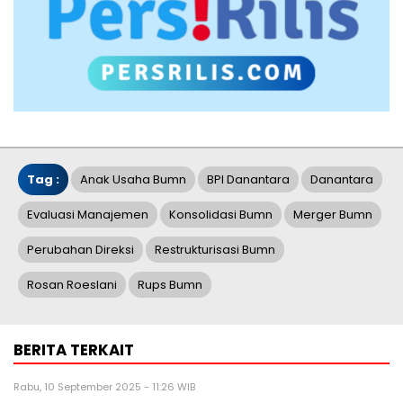
Tag :
Anak Usaha Bumn
BPI Danantara
Danantara
Evaluasi Manajemen
Konsolidasi Bumn
Merger Bumn
Perubahan Direksi
Restrukturisasi Bumn
Rosan Roeslani
Rups Bumn
BERITA TERKAIT
Rabu, 10 September 2025 - 11:26 WIB