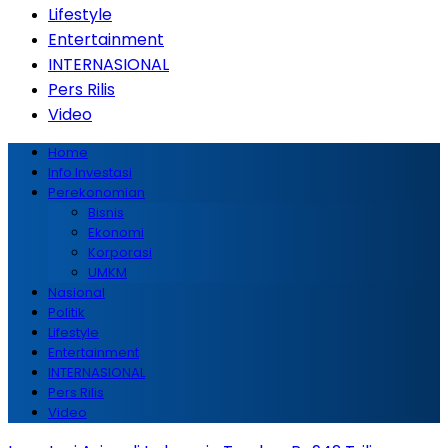
Lifestyle
Entertainment
INTERNASIONAL
Pers Rilis
Video
Home
Info Investasi
Perekonomian
Bisnis
Ekonomi
Korporasi
UMKM
Nasional
Politik
Lifestyle
Entertainment
INTERNASIONAL
Pers Rilis
Video