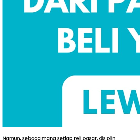
Namun, sebagaimana setiap reli pasar, disiplin