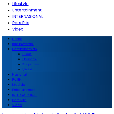
Lifestyle
Entertainment
INTERNASIONAL
Pers Rilis
Video
Home
Info Investasi
Perekonomian
Bisnis
Ekonomi
Korporasi
UMKM
Nasional
Politik
Lifestyle
Entertainment
INTERNASIONAL
Pers Rilis
Video