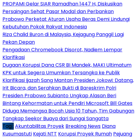
PROPAMI Gelar SIAR Ramadhan 1447 H, Diskusikan
Persaingan Sehat Pasar Modal dan Perbankan
Prabowo Perketat Aturan Usaha Beras Demi Lindungi
Kebutuhan Pokok Rakyat Indonesia
Riza Chalid Buron di Malaysia, Kejagung Panggil Lagi
Pekan Depan
Pengadaan Chromebook Disorot, Nadiem Lempar
Klarifikasi
Dugaan Korupsi Dana CSR BI Mandek, MAKI Ultimatum
KPK untuk Segera Umumkan Tersangka ke Publik
Klarifikasi Ijazah Sang Mantan Presiden Jokowi: Datang,
Irit Bicara, dan Serahkan Bukti di Bareskrim Polri
Presiden Prabowo Subianto Ungkap Alasan Beri
Bintang Kehormatan untuk Pendiri Microsoft Bill Gates
Diduga Memangsa Bocah Usia 10 Tahun, Tim Gabungan
Tangkap Seekor Buaya dari Sungai Sangatta
Tag :
Akuntabilitas Proyek
Breaking News
Diana
Kusumastuti
Kejati NTT
Korupsi Proyek Rumah
Pejuang